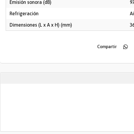
Emisión sonora (dB)
9
Refrigeración
A
Dimensiones (L x A x H) (mm)
36
Compartir