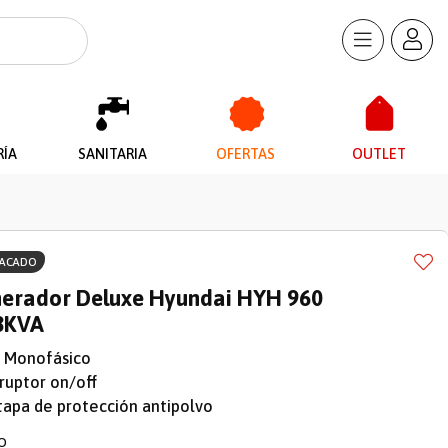
RÍA
SANITARIA
OFERTAS
OUTLET
TACADO
erador Deluxe Hyundai HYH 960
8KVA
 Monofásico
rruptor on/off
tapa de protección antipolvo
O