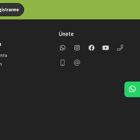
gistrarme
Únete
a
enta
n