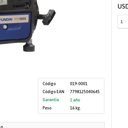
US
Código
019-0001
Código EAN
7798125040645
Garantía
1 año
Peso
16 kg.
30