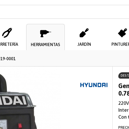
il
ERRETERÍA
JARDÍN
PINTURE
HERRAMIENTAS
019-0001
DES
Enviar
Gen
0.7
220V
Inte
Con 
PRECI