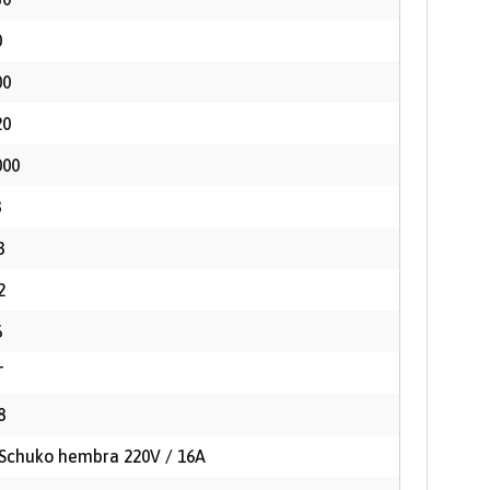
0
00
20
000
3
3
2
6
T
8
 Schuko hembra 220V / 16A