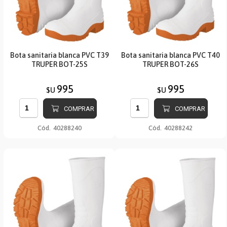
Bota sanitaria blanca PVC T39
Bota sanitaria blanca PVC T40
TRUPER BOT-25S
TRUPER BOT-26S
995
995
$U
$U
COMPRAR
COMPRAR
Cód.
40288240
Cód.
40288242