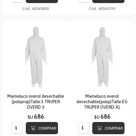
Cód.
40545800
Cód.
40545795
Mameluco overol desechable
Mameluco overol
(poliprop)Talle.S TRUPER
desechable(polip)Talle.EG
OVERD-S
TRUPER OVERD-XL
686
686
$U
$U
COMPRAR
COMPRAR