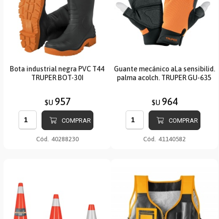
Bota industrial negra PVC T44
Guante mecánico aLa sensibilid.
TRUPER BOT-30I
palma acolch. TRUPER GU-635
957
964
$U
$U
COMPRAR
COMPRAR
Cód.
40288230
Cód.
41140582