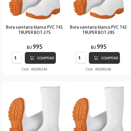
Bota sanitaria blanca PVC T41
Bota sanitaria blanca PVC T42
TRUPER BOT-27S
TRUPER BOT-28S
995
995
$U
$U
COMPRAR
COMPRAR
Cód.
40288244
Cód.
40288246