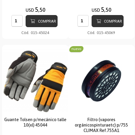
5
5
,50
,50
USD
USD
COMPRAR
COMPRAR
Cód.
015-45024
Cód.
015-45069
nuevo
Guante Tolsen p/mecánico talle
Filtro (vapores
10(xl) 45044
orgánicospinturaetc) p/755
CLIMAX Ref.755A1