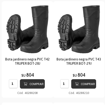
Bota jardinero negra PVC T42
Bota jardinero negra PVC T43
TRUPER BOT-28J
TRUPER BOT-29J
804
804
$U
$U
COMPRAR
COMPRAR
Cód.
40288208
Cód.
40288210