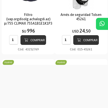
Filtro
Arnés de seguridad Tolsen
(vap.orgdisolg.achalogdi.az)
45261
p/755 CLIMAX 755A1B1E1K1P3
996
24
,50
$U
USD
COMPRAR
COMPRAR
Cód.
43252769
Cód.
015-45261
nuevo
nuevo