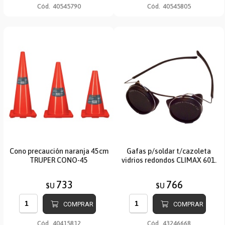
Cód.
40545790
Cód.
40545805
Cono precaución naranja 45cm
Gafas p/soldar t/cazoleta
TRUPER CONO-45
vidrios redondos CLIMAX 601.
733
766
$U
$U
COMPRAR
COMPRAR
Cód.
40415812
Cód.
43246668