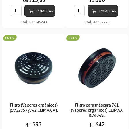
,60
USD
$U
COMPRAR
COMPRAR
Cód.
015-45243
Cód.
43252770
nuevo
nuevo
Filtro (Vapores orgánicos)
Filtro para máscara 761
p/732757y762 CLIMAX A1
(vapores orgánicos) CLIMAX
R.760-A1
593
642
$U
$U