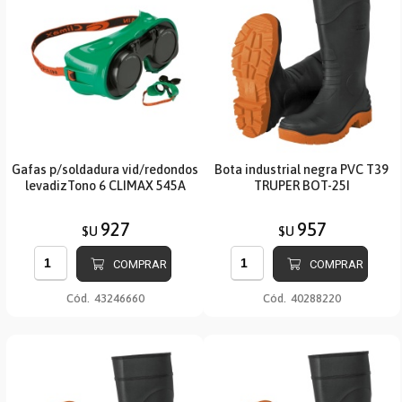
Gafas p/soldadura vid/redondos
Bota industrial negra PVC T39
levadizTono 6 CLIMAX 545A
TRUPER BOT-25I
927
957
$U
$U
COMPRAR
COMPRAR
Cód.
43246660
Cód.
40288220