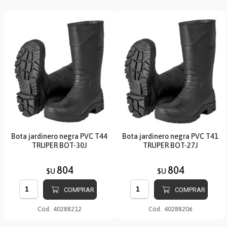
Bota jardinero negra PVC T44
Bota jardinero negra PVC T41
TRUPER BOT-30J
TRUPER BOT-27J
804
804
$U
$U
COMPRAR
COMPRAR
Cód.
40288212
Cód.
40288206