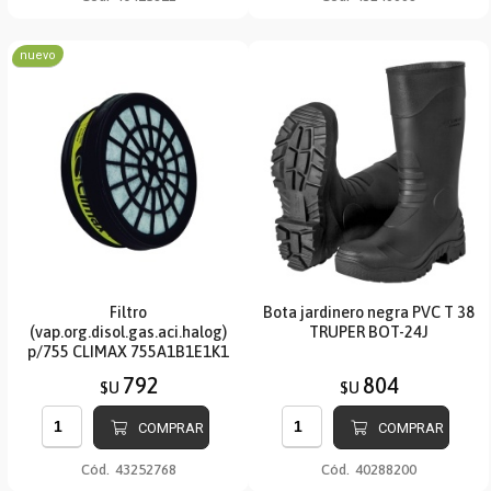
nuevo
Filtro
Bota jardinero negra PVC T 38
(vap.org.disol.gas.aci.halog)
TRUPER BOT-24J
p/755 CLIMAX 755A1B1E1K1
792
804
$U
$U
COMPRAR
COMPRAR
Cód.
43252768
Cód.
40288200