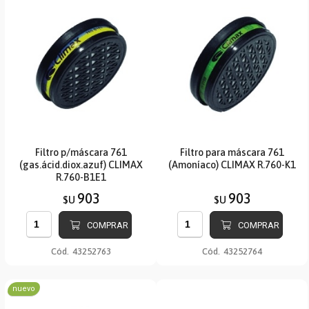
Filtro p/máscara 761
Filtro para máscara 761
(gas.ácid.diox.azuf) CLIMAX
(Amoníaco) CLIMAX R.760-K1
R.760-B1E1
903
903
$U
$U
COMPRAR
COMPRAR
Cód.
43252763
Cód.
43252764
nuevo