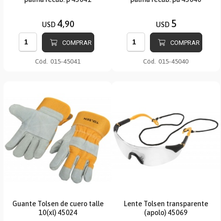
4
5
,90
USD
USD
COMPRAR
COMPRAR
Cód.
015-45041
Cód.
015-45040
Guante Tolsen de cuero talle
Lente Tolsen transparente
10(xl) 45024
(apolo) 45069