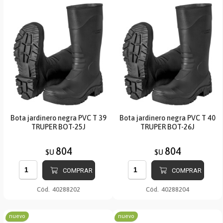
Bota jardinero negra PVC T 39
Bota jardinero negra PVC T 40
TRUPER BOT-25J
TRUPER BOT-26J
804
804
$U
$U
COMPRAR
COMPRAR
Cód.
40288202
Cód.
40288204
nuevo
nuevo