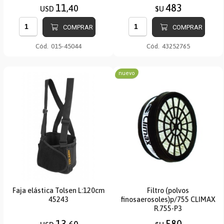
11
483
,40
USD
$U
COMPRAR
COMPRAR
Cód.
015-45044
Cód.
43252765
nuevo
Faja elástica Tolsen L:120cm
Filtro (polvos
45243
finosaerosoles)p/755 CLIMAX
R.755-P3
13
580