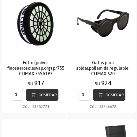
Filtro (polvos
Gafas para
finosaerosolesvap.org) p/755
soldar.poliamida.regulable.
CLIMAX 755A1P3
CLIMAX 620
917
924
$U
$U
COMPRAR
COMPRAR
Cód.
43252771
Cód.
43246672