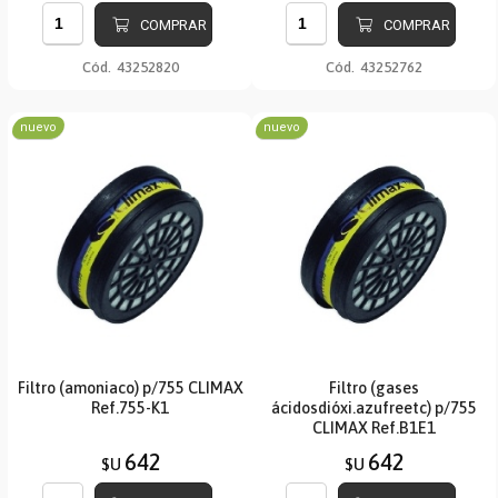
COMPRAR
COMPRAR
Cód.
43252820
Cód.
43252762
nuevo
nuevo
Filtro (amoniaco) p/755 CLIMAX
Filtro (gases
Ref.755-K1
ácidosdióxi.azufreetc) p/755
CLIMAX Ref.B1E1
642
642
$U
$U