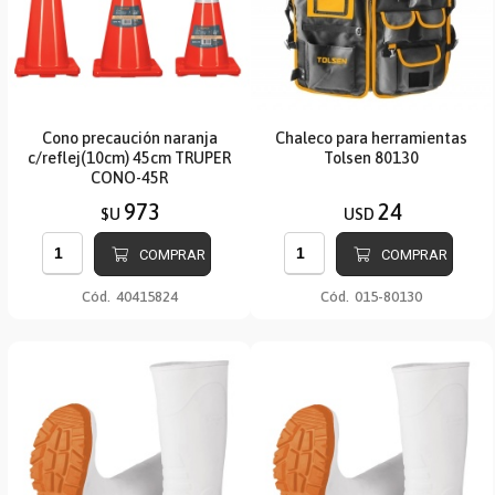
Cono precaución naranja
Chaleco para herramientas
c/reflej(10cm) 45cm TRUPER
Tolsen 80130
CONO-45R
973
24
$U
USD
COMPRAR
COMPRAR
Cód.
40415824
Cód.
015-80130