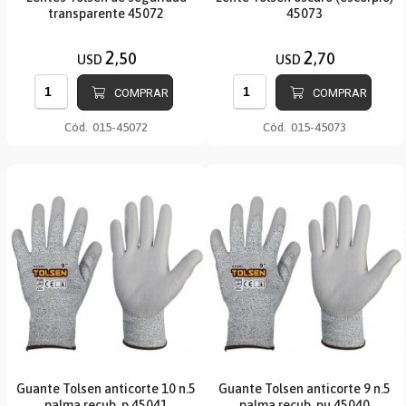
transparente 45072
45073
2
2
,50
,70
USD
USD
COMPRAR
COMPRAR
Cód.
015-45072
Cód.
015-45073
Guante Tolsen anticorte 10 n.5
Guante Tolsen anticorte 9 n.5
palma recub. p 45041
palma recub. pu 45040