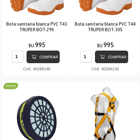
Bota sanitaria blanca PVC T43
Bota sanitaria blanca PVC T44
TRUPER BOT-29S
TRUPER BOT-30S
995
995
$U
$U
COMPRAR
COMPRAR
Cód.
40288248
Cód.
40288250
nuevo