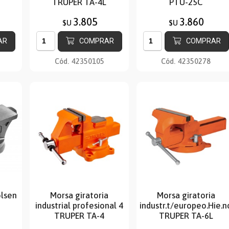
TRUPER TA-4L
PTU-25C
3.805
3.860
$U
$U
AR
COMPRAR
COMPRAR
Cód.
42350105
Cód.
42350278
olsen
Morsa giratoria
Morsa giratoria
industrial profesional 4
industr.t/europeo.Hie.n
TRUPER TA-4
TRUPER TA-6L