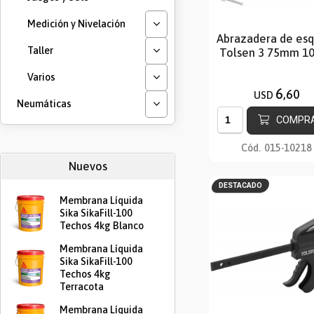
Medición y Nivelación
Abrazadera de esq
Taller
Tolsen 3 75mm 1
Varios
6
,60
USD
Neumáticas
COMPR
Cód.
015-10218
Nuevos
DESTACADO
Membrana Líquida
Sika SikaFill-100
Techos 4kg Blanco
Membrana Líquida
Sika SikaFill-100
Techos 4kg
Terracota
Membrana Líquida