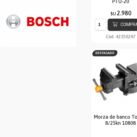
PTU-20
2.980
$U
COMPR
Cód.
42350247
DESTACADO
Morza de banco T
8/25kn 10808