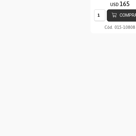
165
USD
COMPR
Cód.
015-10808