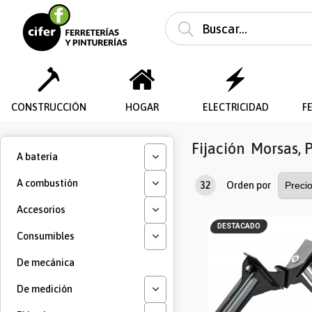
CONSTRUCCIÓN
HOGAR
ELECTRICIDAD
F
Fijación
Morsas, 
A batería
A combustión
32
Orden por
Accesorios
DESTACADO
Consumibles
De mecánica
De medición