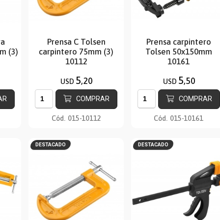
ra
Prensa C Tolsen
Prensa carpintero
m (3)
carpintero 75mm (3)
Tolsen 50x150mm
10112
10161
5
5
,20
,50
USD
USD
AR
COMPRAR
COMPRAR
Cód.
015-10112
Cód.
015-10161
DESTACADO
DESTACADO