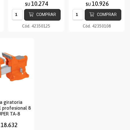
10.274
10.926
$U
$U
COMPRAR
COMPRAR
Cód.
42350125
Cód.
42350108
a giratoria
l profesional 8
PER TA-8
18.632