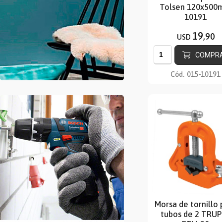
Tolsen 120x50
10191
19
,90
USD
COMPR
Cód.
015-10191
Morsa de tornillo 
tubos de 2 TRU