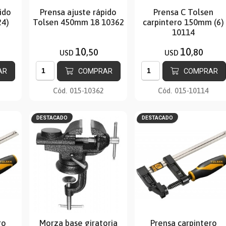
ido
Prensa ajuste rápido
Prensa C Tolsen
24)
Tolsen 450mm 18 10362
carpintero 150mm (6)
10114
10
10
,50
,80
USD
USD
AR
COMPRAR
COMPRAR
Cód.
015-10362
Cód.
015-10114
DESTACADO
DESTACADO
ro
Morza base giratoria
Prensa carpintero