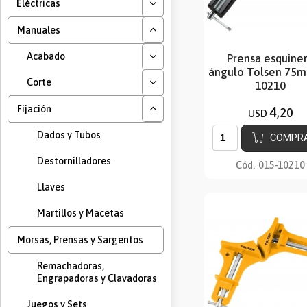
Eléctricas
Manuales
Acabado
Prensa esquine
ángulo Tolsen 75m
Corte
10210
Fijación
4
,20
USD
Dados y Tubos
COMPR
Destornilladores
Cód.
015-10210
Llaves
Martillos y Macetas
Morsas, Prensas y Sargentos
Remachadoras,
Engrapadoras y Clavadoras
Juegos y Sets