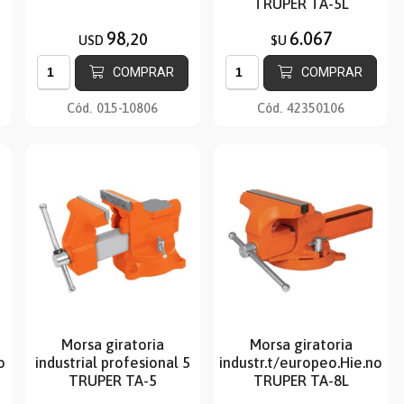
TRUPER TA-5L
98
6.067
,20
USD
$U
COMPRAR
COMPRAR
Cód.
015-10806
Cód.
42350106
Morsa giratoria
Morsa giratoria
odular6
industrial profesional 5
industr.t/europeo.Hie.nodul
TRUPER TA-5
TRUPER TA-8L