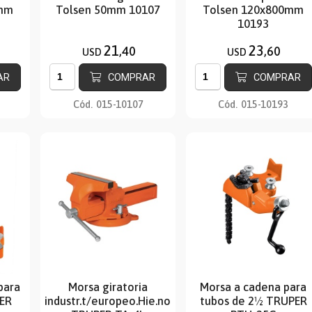
0mm
Tolsen 50mm 10107
Tolsen 120x800mm
10193
21
23
,40
,60
USD
USD
AR
COMPRAR
COMPRAR
Cód.
015-10107
Cód.
015-10193
para
Morsa giratoria
Morsa a cadena para
PER
industr.t/europeo.Hie.nodular4
tubos de 2½ TRUPER