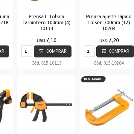
uina
Prensa C Tolsen
Prensa ajuste rápido
0218
carpintero 100mm (4)
Tolsen 300mm (12)
10113
10204
7
7
,10
,20
USD
USD
AR
COMPRAR
COMPRAR
Cód.
015-10113
Cód.
015-10204
DESTACADO