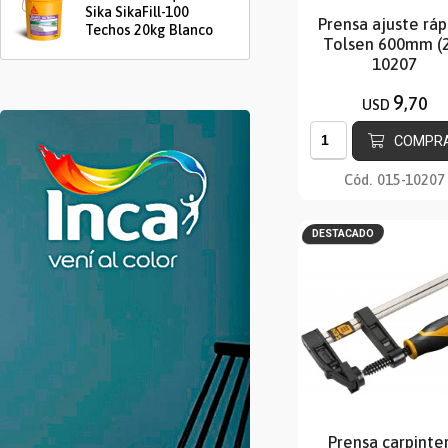
Sika SikaFill-100
Prensa ajuste ráp
Techos 20kg Blanco
Tolsen 600mm (
10207
9
,70
USD
COMPR
Cód.
015-10207
DESTACADO
Prensa carpinte