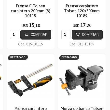
Prensa C Tolsen
Prensa carpintero
carpintero 200mm (8)
Tolsen 120x300mm
10115
10189
15
17
,10
,20
USD
USD
COMPRAR
COMPRAR
Cód.
015-10115
Cód.
015-10189
DESTACADO
DESTACADO
Prensa carpintero
Morza de banco Tolsen