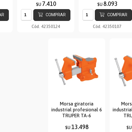
7.410
8.093
$U
$U
AR
COMPRAR
COMPRAR
Cód.
42350124
Cód.
42350107
Morsa giratoria
Mors
industrial profesional 6
industria
TRUPER TA-6
TRU
13.498
$U
$U