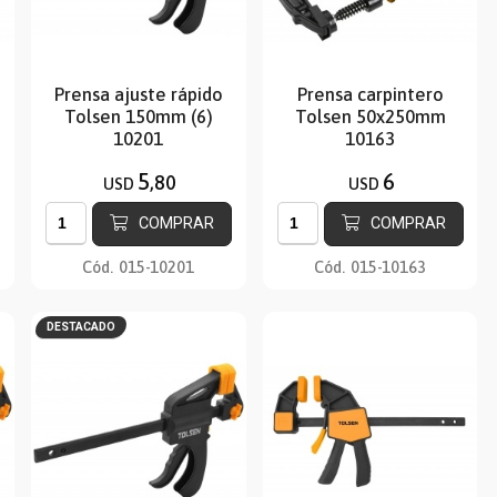
Prensa ajuste rápido
Prensa carpintero
Tolsen 150mm (6)
Tolsen 50x250mm
10201
10163
5
6
,80
USD
USD
COMPRAR
COMPRAR
Cód.
015-10201
Cód.
015-10163
DESTACADO