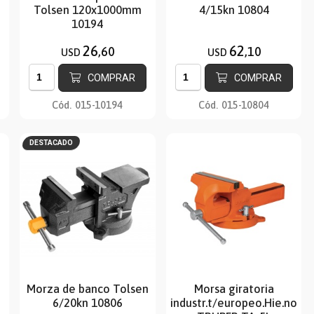
Tolsen 120x1000mm
4/15kn 10804
10194
26
62
,60
,10
USD
USD
COMPRAR
COMPRAR
Cód.
015-10194
Cód.
015-10804
DESTACADO
Morza de banco Tolsen
Morsa giratoria
6/20kn 10806
industr.t/europeo.Hie.nodul