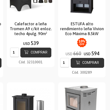
o
Calefactor a leña
ESTUFA alto
Tromen A9 c/kit enloz.
rendimiento leña Vivion
techo 4pulg. 90m²
Eco Máxima 8.5kW
10
%
539
USD
OFF
COMPRAR
660
594
USD
USD
Cód.
32310001
COMPRAR
Cód.
300289