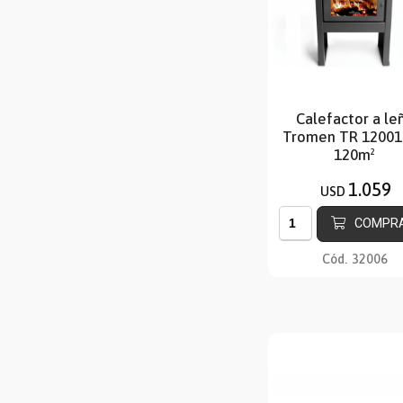
Calefactor a le
Tromen TR 12001
120m²
1.059
USD
COMPR
Cód.
32006