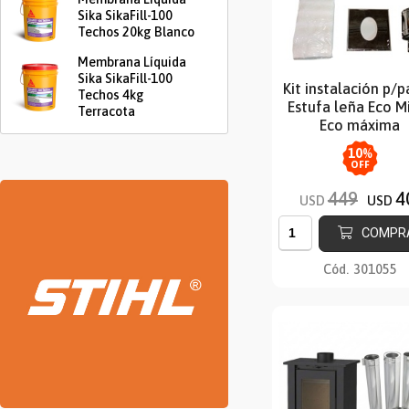
Sika SikaFill-100
Techos 20kg Blanco
Membrana Líquida
Sika SikaFill-100
Kit instalación p/
Techos 4kg
Estufa leña Eco Mi
Terracota
Eco máxima
10
%
OFF
449
4
USD
USD
COMPR
Cód.
301055