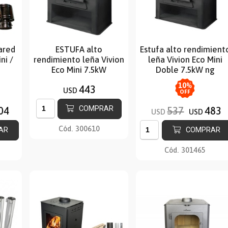
pared
ESTUFA alto
Estufa alto rendimient
ni /
rendimiento leña Vivion
leña Vivion Eco Mini
Eco Mini 7.5kW
Doble 7.5kW ng
10
%
443
USD
OFF
COMPRAR
04
537
483
USD
USD
Cód.
300610
AR
COMPRAR
Cód.
301465