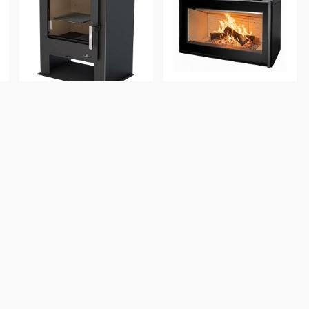
ESTUFA alto
Estufa alto rendimiento
n
rendimiento leña Vivion
leña Vivion Box 15 kW
Gijon 11kW
ng
10
%
10
%
OFF
OFF
1
1.714
1.543
1.769
1.592
USD
USD
USD
USD
COMPRAR
COMPRAR
Cód.
300449
Cód.
301432
OFERTA DESTACADA
OFERTA DESTACADA
DESTACADO
DESTACADO