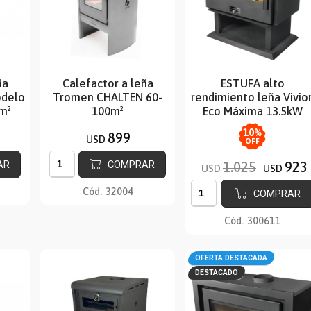
ña
Calefactor a leña
ESTUFA alto
odelo
Tromen CHALTEN 60-
rendimiento leña Vivio
m²
100m²
Eco Máxima 13.5kW
10
%
899
USD
OFF
AR
COMPRAR
1.025
923
USD
USD
Cód.
32004
COMPRAR
Cód.
300611
OFERTA DESTACADA
DESTACADO