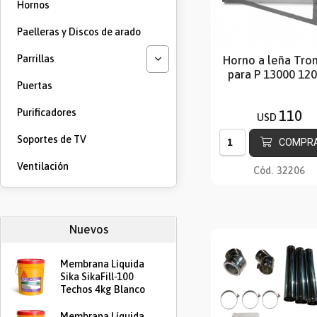
Hornos
Paelleras y Discos de arado
Parrillas
Horno a leña Tr
para P 13000 12
Puertas
Purificadores
110
USD
Soportes de TV
COMPR
Ventilación
Cód.
32206
Nuevos
Membrana Líquida
Sika SikaFill-100
Techos 4kg Blanco
Membrana Líquida