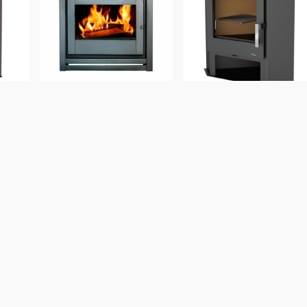
Calefactor a leña de
ESTUFA alto
ivion
embutir Tromen HOGAR
rendimiento leña Vivio
 11kW
80-130m²
Lerma esquinera 9kW
10
%
1.499
USD
OFF
COMPRAR
.470
1.712
1.54
USD
USD
Cód.
32009
AR
COMPRAR
Cód.
300600
OFERTA DESTACADA
DESTACADO