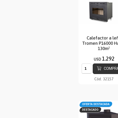
Calefactor a le
Tromen P16000 H
130m²
1.292
USD
COMPR
Cód.
32157
OFERTA DESTACADA
DESTACADO