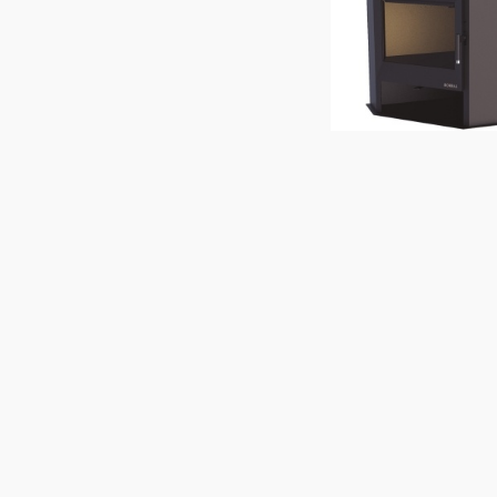
ESTUFA alto
rendimiento leña V
E7000 (esquinera)
10
%
OFF
1.633
1
USD
USD
COMPR
Cód.
301321
OFERTA DESTACADA
DESTACADO