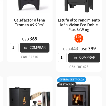
Calefactor a leña
Estufa alto rendimiento
Tromen A9 90m²
leña Vivion Eco Doble
Plus 8kW ng
10
%
369
USD
OFF
COMPRAR
443
399
USD
USD
Cód.
32310
COMPRAR
Cód.
301425
OFERTA DESTACADA
DESTACADO