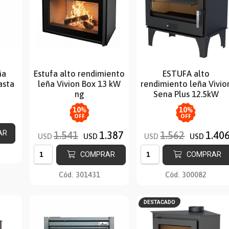
ña
Estufa alto rendimiento
ESTUFA alto
asta
leña Vivion Box 13 kW
rendimiento leña Vivio
ng
Sena Plus 12.5kW
10
%
10
%
OFF
OFF
AR
1.541
1.387
1.562
1.40
USD
USD
USD
USD
COMPRAR
COMPRAR
Cód.
301431
Cód.
300082
DESTACADO