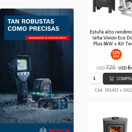
Estufa alto rendim
leña Vivion Eco D
Plus 8kW + Kit T
10
%
OFF
720
6
USD
USD
COMPR
Cód.
301425 + 301