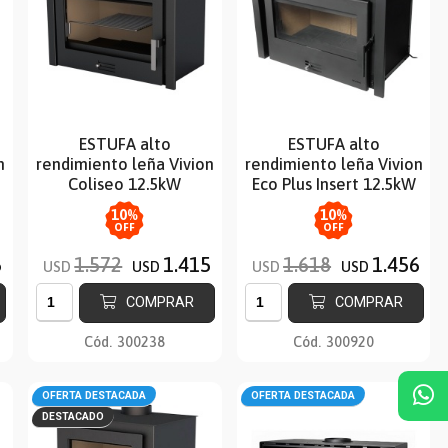
ESTUFA alto
ESTUFA alto
n
rendimiento leña Vivion
rendimiento leña Vivion
Coliseo 12.5kW
Eco Plus Insert 12.5kW
10
%
10
%
OFF
OFF
6
1.572
1.415
1.618
1.456
USD
USD
USD
USD
COMPRAR
COMPRAR
Cód.
300238
Cód.
300920
OFERTA DESTACADA
OFERTA DESTACADA
DESTACADO