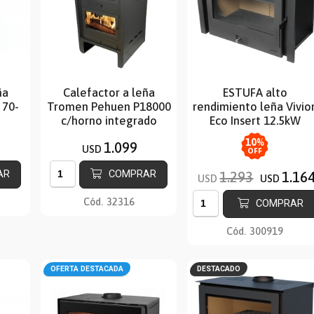
ña
Calefactor a leña
ESTUFA alto
 70-
Tromen Pehuen P18000
rendimiento leña Vivio
c/horno integrado
Eco Insert 12.5kW
10
%
1.099
USD
OFF
AR
COMPRAR
1.293
1.16
USD
USD
Cód.
32316
COMPRAR
Cód.
300919
OFERTA DESTACADA
DESTACADO