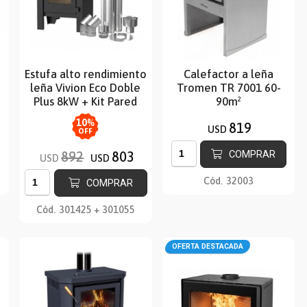
Estufa alto rendimiento
Calefactor a leña
leña Vivion Eco Doble
Tromen TR 7001 60-
Plus 8kW + Kit Pared
90m²
10
%
819
USD
OFF
COMPRAR
892
803
USD
USD
Cód.
32003
COMPRAR
Cód.
301425 + 301055
OFERTA DESTACADA