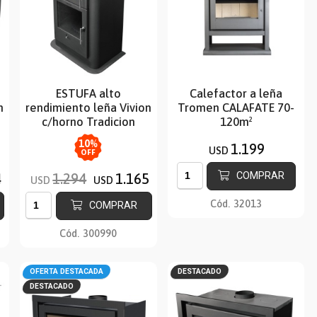
ESTUFA alto
Calefactor a leña
n
rendimiento leña Vivion
Tromen CALAFATE 70-
c/horno Tradicion
120m²
10
%
1.199
USD
OFF
COMPRAR
4
1.294
1.165
USD
USD
Cód.
32013
COMPRAR
Cód.
300990
OFERTA DESTACADA
DESTACADO
DESTACADO