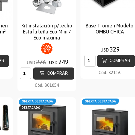
omen
Kit instalación p/techo
Base Tromen Modelo
0m²
Estufa leña Eco Mini /
OMBU CHICA
Eco máxima
10
%
329
USD
OFF
AR
COMPRAR
276
249
USD
USD
Cód.
32116
COMPRAR
Cód.
301054
OFERTA DESTACADA
OFERTA DESTACADA
DESTACADO