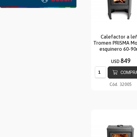
Calefactor a le
Tromen PRISMA M
esquinero 60-90
849
USD
COMPR
Cód.
32005