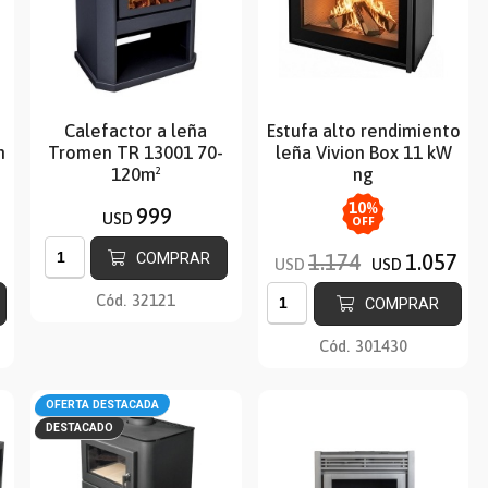
Calefactor a leña
Estufa alto rendimiento
n
Tromen TR 13001 70-
leña Vivion Box 11 kW
120m²
ng
10
%
999
USD
OFF
COMPRAR
1.174
1.057
USD
USD
Cód.
32121
COMPRAR
Cód.
301430
OFERTA DESTACADA
DESTACADO