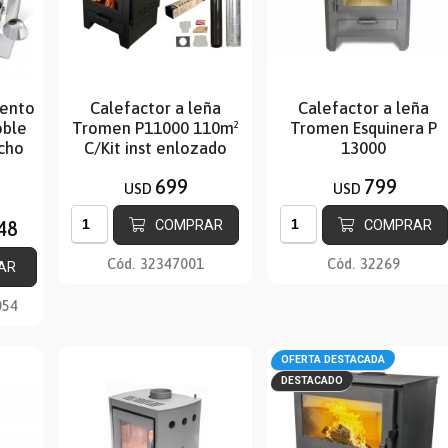
iento
Calefactor a leña
Calefactor a leña
oble
Tromen P11000 110m²
Tromen Esquinera P
echo
C/Kit inst enlozado
13000
techo 6
699
799
USD
USD
COMPRAR
COMPRAR
48
Cód.
32347001
Cód.
32269
AR
054
OFERTA DESTACADA
DESTACADO