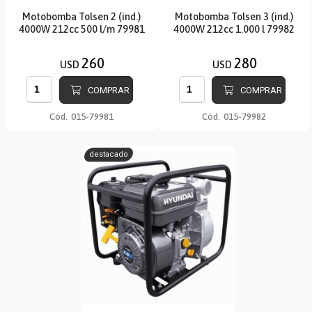
Motobomba Tolsen 2 (ind.)
Motobomba Tolsen 3 (ind.)
4000W 212cc 500 l/m 79981
4000W 212cc 1.000 l 79982
260
280
USD
USD
COMPRAR
COMPRAR
Cód.
015-79981
Cód.
015-79982
destacado