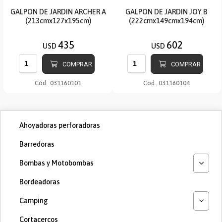
GALPON DE JARDIN ARCHER A
GALPON DE JARDIN JOY B
(213cmx127x195cm)
(222cmx149cmx194cm)
435
602
USD
USD
COMPRAR
COMPRAR
Cód.
031160101
Cód.
031160104
Ahoyadoras perforadoras
Barredoras
Bombas y Motobombas
Bordeadoras
Camping
Cortacercos