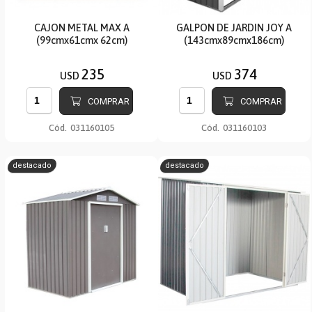
CAJON METAL MAX A
GALPON DE JARDIN JOY A
(99cmx61cmx 62cm)
(143cmx89cmx186cm)
235
374
USD
USD
COMPRAR
COMPRAR
Cód.
031160105
Cód.
031160103
destacado
destacado