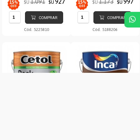
1.091
927
1.173
997
$U
$U
$U
$U
15
%
15
%
OFF
OFF
COMPRAR
COMPRAR
Cód.
5225810
Cód.
5188206
Protector p/mad. al agua Cetol
Barniz sintético bte int-ext
Deck Balance Teca 1L Sat
Incasol 1L