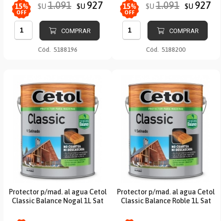
1.091
927
1.091
927
$U
$U
$U
$U
15
%
15
%
OFF
OFF
COMPRAR
COMPRAR
Cód.
5188196
Cód.
5188200
Protector p/mad. al agua Cetol
Protector p/mad. al agua Cetol
Classic Balance Nogal 1L Sat
Classic Balance Roble 1L Sat