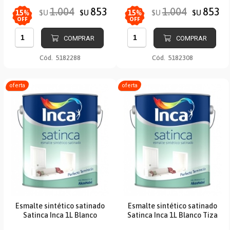
1.004
853
1.004
853
$U
$U
$U
$U
15
%
15
%
OFF
OFF
COMPRAR
COMPRAR
Cód.
5182288
Cód.
5182308
oferta
oferta
Esmalte sintético satinado
Esmalte sintético satinado
Satinca Inca 1L Blanco
Satinca Inca 1L Blanco Tiza