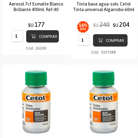
Aerosol 7cf Esmalte Blanco
Tinta base agua-solv. Cetol
Brillante 400ml. Ref.40
Tinta universal Algarrobo 60ml
177
240
204
$U
$U
$U
16
%
OFF
COMPRAR
COMPRAR
Cód.
26200
Cód.
5197388