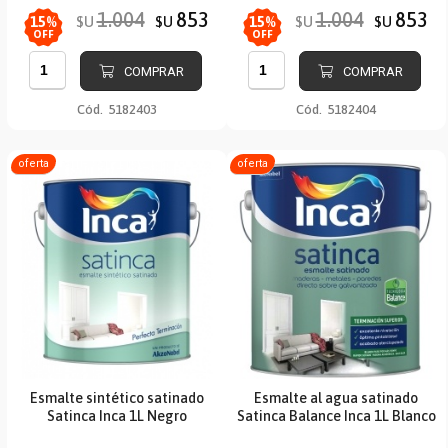
1.004
853
1.004
853
$U
$U
$U
$U
15
%
15
%
OFF
OFF
COMPRAR
COMPRAR
Cód.
5182403
Cód.
5182404
oferta
oferta
Esmalte sintético satinado
Esmalte al agua satinado
Satinca Inca 1L Negro
Satinca Balance Inca 1L Blanco