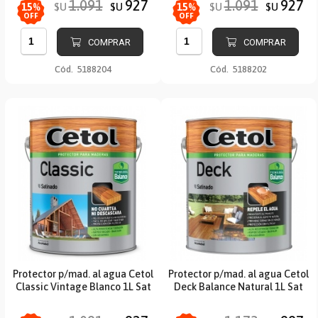
1.091
927
1.091
927
$U
$U
$U
$U
15
%
15
%
OFF
OFF
COMPRAR
COMPRAR
Cód.
5188204
Cód.
5188202
Protector p/mad. al agua Cetol
Protector p/mad. al agua Cetol
Classic Vintage Blanco 1L Sat
Deck Balance Natural 1L Sat