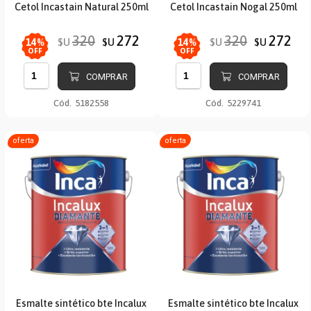
Cetol Incastain Natural 250ml
Cetol Incastain Nogal 250ml
320
272
320
272
$U
$U
$U
$U
14
%
14
%
OFF
OFF
COMPRAR
COMPRAR
Cód.
5182558
Cód.
5229741
oferta
oferta
Esmalte sintético bte Incalux
Esmalte sintético bte Incalux