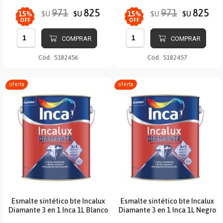
971
825
971
825
$U
$U
$U
$U
15
%
15
%
OFF
OFF
COMPRAR
COMPRAR
Cód.
5182456
Cód.
5182457
oferta
oferta
Esmalte sintético bte Incalux
Esmalte sintético bte Incalux
Diamante 3 en 1 Inca 1L Blanco
Diamante 3 en 1 Inca 1L Negro