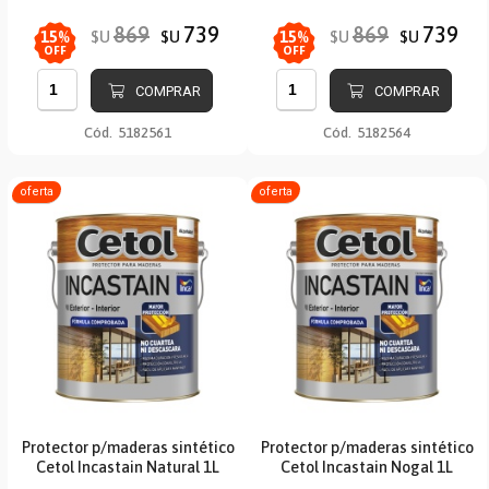
869
739
869
739
$U
$U
$U
$U
15
%
15
%
OFF
OFF
COMPRAR
COMPRAR
Cód.
5182561
Cód.
5182564
oferta
oferta
Protector p/maderas sintético
Protector p/maderas sintético
Cetol Incastain Natural 1L
Cetol Incastain Nogal 1L