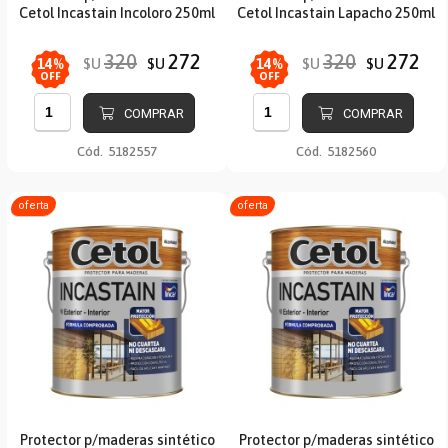
Cetol Incastain Incoloro 250ml
Cetol Incastain Lapacho 250ml
320
272
320
272
$U
$U
$U
$U
14
%
14
%
OFF
OFF
COMPRAR
COMPRAR
Cód.
5182557
Cód.
5182560
oferta
oferta
Protector p/maderas sintético
Protector p/maderas sintético