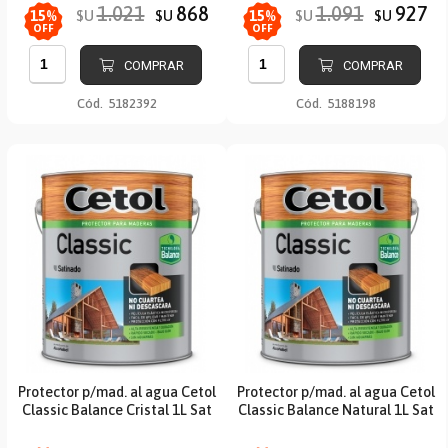
1.021
868
1.091
927
$U
$U
$U
$U
15
%
15
%
OFF
OFF
COMPRAR
COMPRAR
Cód.
5182392
Cód.
5188198
Protector p/mad. al agua Cetol
Protector p/mad. al agua Cetol
Classic Balance Cristal 1L Sat
Classic Balance Natural 1L Sat