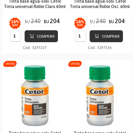
Tinta base agua-solv. Cetol
Tinta base agua-solv. Cetol
Tinta universal Roble Claro 60ml
Tinta universal Roble Osc. 60ml
240
204
240
204
$U
$U
$U
$U
16
%
16
%
OFF
OFF
COMPRAR
COMPRAR
Cód.
5197237
Cód.
5197336
oferta
oferta