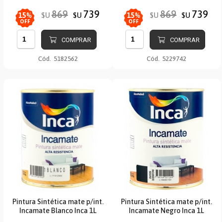
869
739
869
739
$U
$U
$U
$U
15
%
15
%
OFF
OFF
COMPRAR
COMPRAR
Cód.
5182562
Cód.
5229742
Pintura Sintética mate p/int.
Pintura Sintética mate p/int.
Incamate Blanco Inca 1L
Incamate Negro Inca 1L