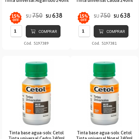
Tinta universal Algarrobo 240ml
Tinta universal Caoba 240ml
750
638
750
638
$U
$U
$U
$U
15
%
15
%
OFF
OFF
COMPRAR
COMPRAR
Cód.
5197389
Cód.
5197381
Tinta base agua-solv. Cetol
Tinta base agua-solv. Cetol
Tinta universal Cedro 240ml
Tinta universal Nogal 240ml