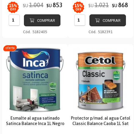
1.004
853
1.021
868
$U
$U
$U
$U
15
%
15
%
OFF
OFF
COMPRAR
COMPRAR
Cód.
5182405
Cód.
5182391
oferta
Esmalte al agua satinado
Protector p/mad. al agua Cetol
Satinca Balance Inca 1L Negro
Classic Balance Caoba 1L Sat