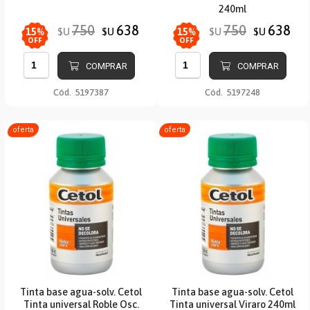
240ml
750
638
750
638
$U
$U
$U
$U
15
%
15
%
OFF
OFF
COMPRAR
COMPRAR
Cód.
5197387
Cód.
5197248
oferta
oferta
Tinta base agua-solv. Cetol
Tinta base agua-solv. Cetol
Tinta universal Roble Osc.
Tinta universal Viraro 240ml