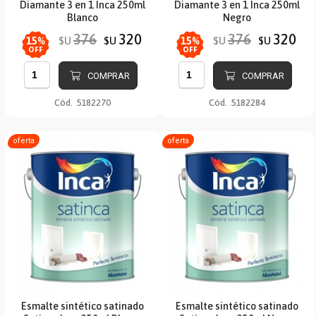
Diamante 3 en 1 Inca 250ml
Diamante 3 en 1 Inca 250ml
Blanco
Negro
376
320
376
320
$U
$U
$U
$U
15
%
15
%
OFF
OFF
COMPRAR
COMPRAR
Cód.
5182270
Cód.
5182284
oferta
oferta
Esmalte sintético satinado
Esmalte sintético satinado