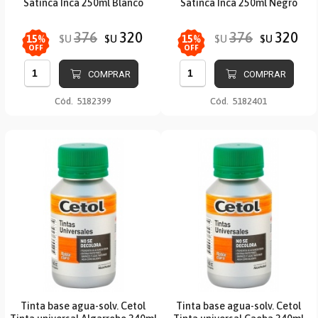
Satinca Inca 250ml Blanco
Satinca Inca 250ml Negro
376
320
376
320
$U
$U
$U
$U
15
%
15
%
OFF
OFF
COMPRAR
COMPRAR
Cód.
5182399
Cód.
5182401
Tinta base agua-solv. Cetol
Tinta base agua-solv. Cetol