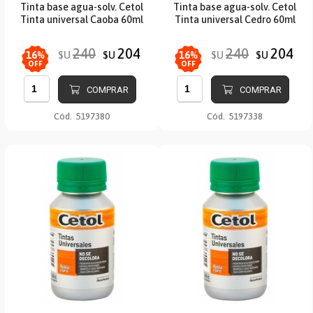
Tinta base agua-solv. Cetol
Tinta base agua-solv. Cetol
Tinta universal Caoba 60ml
Tinta universal Cedro 60ml
240
204
240
204
$U
$U
$U
$U
16
%
16
%
OFF
OFF
COMPRAR
COMPRAR
Cód.
5197380
Cód.
5197338