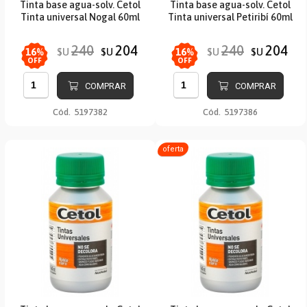
Tinta base agua-solv. Cetol
Tinta base agua-solv. Cetol
Tinta universal Nogal 60ml
Tinta universal Petiribí 60ml
240
204
240
204
$U
$U
$U
$U
16
%
16
%
OFF
OFF
COMPRAR
COMPRAR
Cód.
5197382
Cód.
5197386
oferta