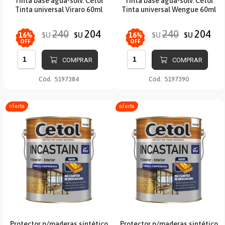
Tinta base agua-solv. Cetol
Tinta base agua-solv. Cetol
Tinta universal Viraro 60ml
Tinta universal Wengue 60ml
240
204
240
204
$U
$U
$U
$U
16
%
16
%
OFF
OFF
COMPRAR
COMPRAR
Cód.
5197384
Cód.
5197390
oferta
oferta
Protector p/maderas sintético
Protector p/maderas sintético