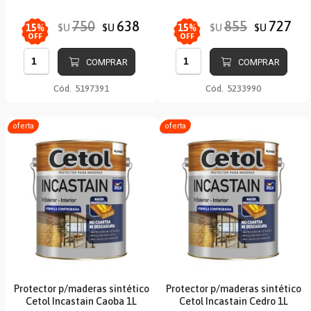
750
638
855
727
$U
$U
$U
$U
15
%
15
%
OFF
OFF
COMPRAR
COMPRAR
Cód.
5197391
Cód.
5233990
oferta
oferta
Protector p/maderas sintético
Protector p/maderas sintético
Cetol Incastain Caoba 1L
Cetol Incastain Cedro 1L