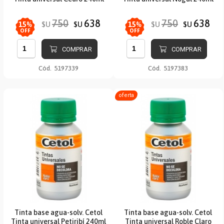
750
638
750
638
$U
$U
$U
$U
15
%
15
%
OFF
OFF
COMPRAR
COMPRAR
Cód.
5197339
Cód.
5197383
oferta
Tinta base agua-solv. Cetol
Tinta base agua-solv. Cetol
Tinta universal Petiribí 240ml
Tinta universal Roble Claro