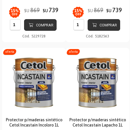
869
739
869
739
$U
$U
$U
$U
15
%
15
%
OFF
OFF
COMPRAR
COMPRAR
Cód.
5229728
Cód.
5182563
oferta
oferta
Protector p/maderas sintético
Protector p/maderas sintético
Cetol Incastain Incoloro 1L
Cetol Incastain Lapacho 1L