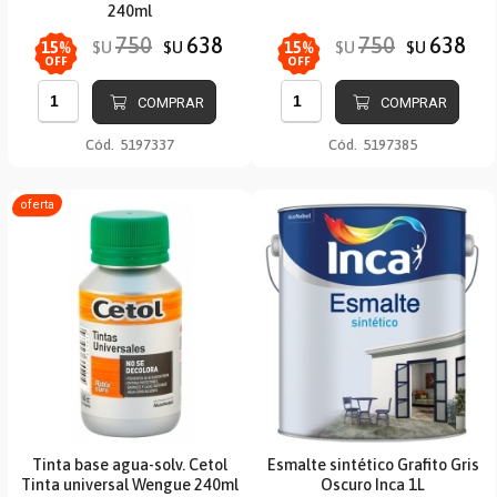
240ml
750
638
750
638
$U
$U
$U
$U
15
%
15
%
OFF
OFF
COMPRAR
COMPRAR
Cód.
5197337
Cód.
5197385
oferta
Tinta base agua-solv. Cetol
Esmalte sintético Grafito Gris
Tinta universal Wengue 240ml
Oscuro Inca 1L