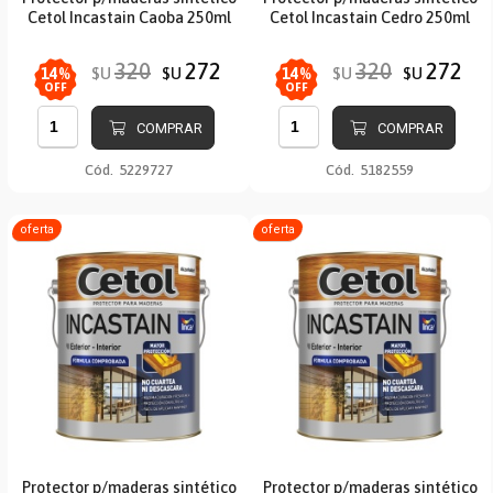
Cetol Incastain Caoba 250ml
Cetol Incastain Cedro 250ml
320
272
320
272
$U
$U
$U
$U
14
%
14
%
OFF
OFF
COMPRAR
COMPRAR
Cód.
5229727
Cód.
5182559
oferta
oferta
Protector p/maderas sintético
Protector p/maderas sintético