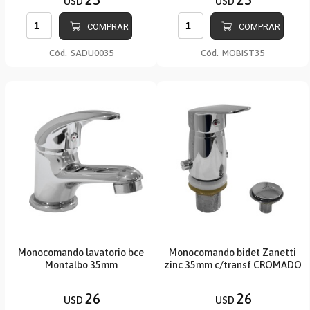
USD
USD
COMPRAR
COMPRAR
Cód.
SADU0035
Cód.
MOBIST35
Monocomando lavatorio bce
Monocomando bidet Zanetti
Montalbo 35mm
zinc 35mm c/transf CROMADO
26
26
USD
USD