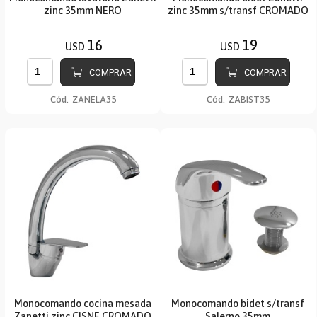
zinc 35mm NERO
zinc 35mm s/transf CROMADO
16
19
USD
USD
COMPRAR
COMPRAR
Cód.
ZANELA35
Cód.
ZABIST35
Monocomando cocina mesada
Monocomando bidet s/transf
Zanetti zinc CISNE CROMADO
Salerno 35mm