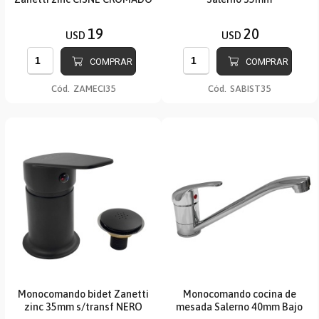
19
20
USD
USD
COMPRAR
COMPRAR
Cód.
ZAMECI35
Cód.
SABIST35
Monocomando bidet Zanetti
Monocomando cocina de
zinc 35mm s/transf NERO
mesada Salerno 40mm Bajo