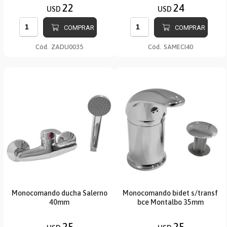
22
24
USD
USD
COMPRAR
COMPRAR
Cód.
ZADU0035
Cód.
SAMECI40
Monocomando ducha Salerno
Monocomando bidet s/transf
40mm
bce Montalbo 35mm
25
25