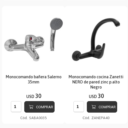
Monocomando bañera Salerno
Monocomando cocina Zanetti
35mm
NERO de pared zinc p.alto
Negro
30
30
USD
USD
COMPRAR
COMPRAR
Cód.
SABA0035
Cód.
ZANEPA40