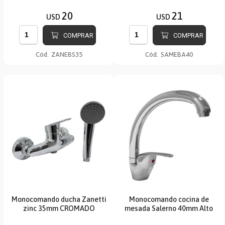
20
21
USD
USD
COMPRAR
COMPRAR
Cód.
ZANEBS35
Cód.
SAMEBA40
Monocomando ducha Zanetti
Monocomando cocina de
zinc 35mm CROMADO
mesada Salerno 40mm Alto