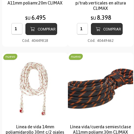
A11mm poliamr.20m CLIMAX
p/trab.verticales en altura
CLIMAX
6.495
8.398
$U
$U
COMPRAR
COMPRAR
Cód.
40449818
Cód.
40449462
nuevo
nuevo
Linea de vida 14mm
Línea vida/cuerda semiestclase
poliamidarollo 30mt c/2 ojales
A11mm poliamr.30m CLIMAX