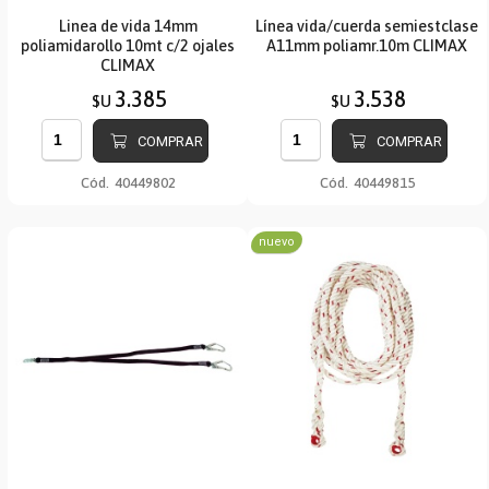
Linea de vida 14mm
Línea vida/cuerda semiestclase
poliamidarollo 10mt c/2 ojales
A11mm poliamr.10m CLIMAX
CLIMAX
3.385
3.538
$U
$U
COMPRAR
COMPRAR
Cód.
40449802
Cód.
40449815
nuevo