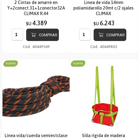
2 Cintas de amarre en
Linea de vida 14mm
Y+2conect.31+1conector32A
poliamidarollo 20mt c/2 ojales
CLIMAX R.44
CLIMAX
4.389
6.243
$U
$U
COMPRAR
COMPRAR
Cód.
40449549
Cód.
40449803
nuevo
nuevo
Línea vida/cuerda semiestclase
Silla rígida de madera