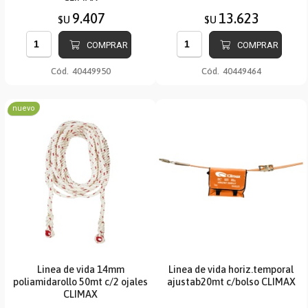
9.407
13.623
$U
$U
COMPRAR
COMPRAR
Cód.
40449950
Cód.
40449464
nuevo
Linea de vida 14mm
Linea de vida horiz.temporal
poliamidarollo 50mt c/2 ojales
ajustab20mt c/bolso CLIMAX
CLIMAX