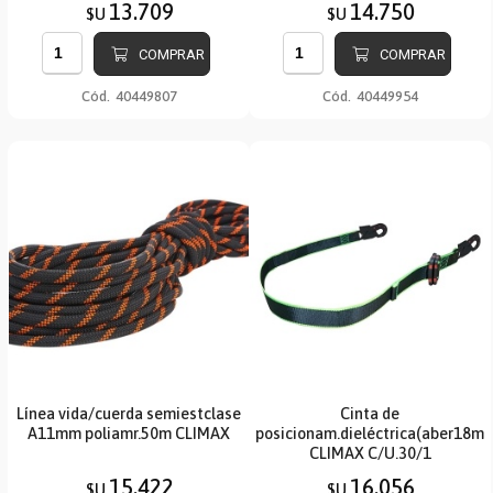
13.709
14.750
$U
$U
COMPRAR
COMPRAR
Cód.
40449807
Cód.
40449954
Línea vida/cuerda semiestclase
Cinta de
A11mm poliamr.50m CLIMAX
posicionam.dieléctrica(aber18m
CLIMAX C/U.30/1
15.422
16.056
$U
$U