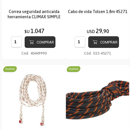
Correa seguridad anticaída
Cabo de vida Tolsen 1.8m 45271
herramienta CLIMAX SIMPLE
1.047
29
,90
$U
USD
COMPRAR
COMPRAR
Cód.
40449990
Cód.
015-45271
nuevo
nuevo