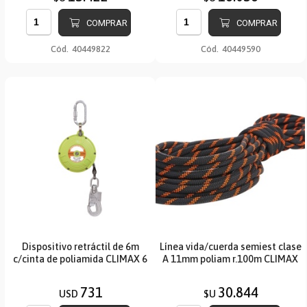
COMPRAR
COMPRAR
Cód.
40449822
Cód.
40449590
Dispositivo retráctil de 6m
Línea vida/cuerda semiest clase
c/cinta de poliamida CLIMAX 6
A 11mm poliam r.100m CLIMAX
731
30.844
USD
$U