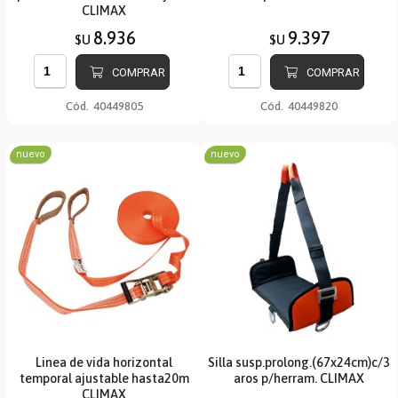
CLIMAX
8.936
9.397
$U
$U
COMPRAR
COMPRAR
Cód.
40449805
Cód.
40449820
nuevo
nuevo
Linea de vida horizontal
Silla susp.prolong.(67x24cm)c/3
temporal ajustable hasta20m
aros p/herram. CLIMAX
CLIMAX