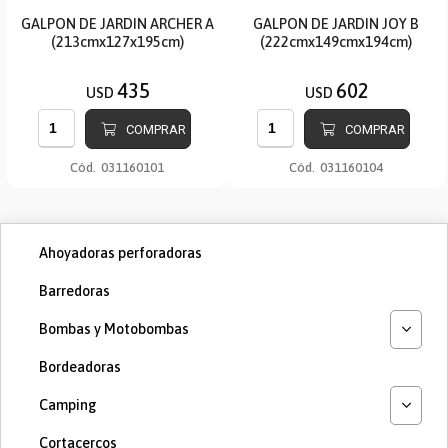
GALPON DE JARDIN ARCHER A
GALPON DE JARDIN JOY B
(213cmx127x195cm)
(222cmx149cmx194cm)
435
602
USD
USD
COMPRAR
COMPRAR
Cód.
031160101
Cód.
031160104
Ahoyadoras perforadoras
Barredoras
Bombas y Motobombas
Bordeadoras
Camping
Cortacercos