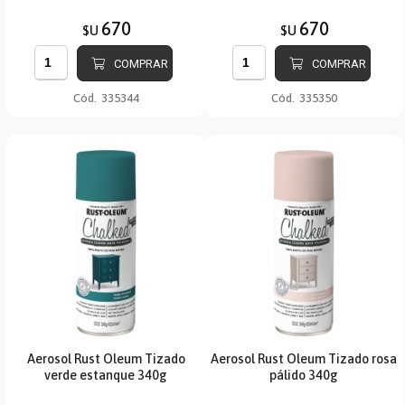
670
670
$U
$U
COMPRAR
COMPRAR
Cód.
335344
Cód.
335350
Aerosol Rust Oleum Tizado
Aerosol Rust Oleum Tizado rosa
verde estanque 340g
pálido 340g