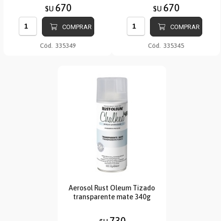
670
670
$U
$U
COMPRAR
COMPRAR
Cód.
335349
Cód.
335345
Aerosol Rust Oleum Tizado
transparente mate 340g
730