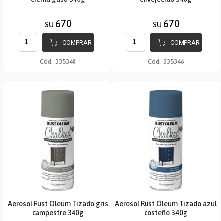
670
670
$U
$U
COMPRAR
COMPRAR
Cód.
335348
Cód.
335346
Aerosol Rust Oleum Tizado gris
Aerosol Rust Oleum Tizado azul
campestre 340g
costeño 340g