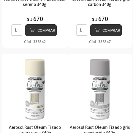
sereno 340g
carbón 340g
670
670
$U
$U
COMPRAR
COMPRAR
Cód.
335342
Cód.
335347
Aerosol Rust Oleum Tizado
Aerosol Rust Oleum Tizado gris
crema gasa 340g
envejecido 340g