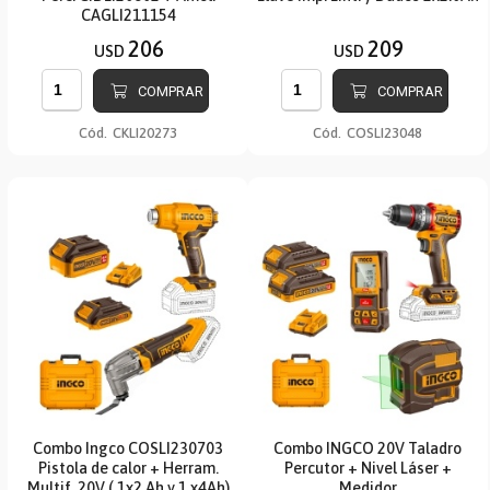
CAGLI211154
206
209
USD
USD
COMPRAR
COMPRAR
Cód.
CKLI20273
Cód.
COSLI23048
Combo Ingco COSLI230703
Combo INGCO 20V Taladro
Pistola de calor + Herram.
Percutor + Nivel Láser +
Multif. 20V ( 1x2.Ah y 1 x4Ah)
Medidor