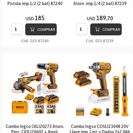
Pistola imp.1/2 (2 bat) 87240
Atorn. imp.1/4 (2 bat) 87239
185
189
,70
USD
USD
COMPRAR
COMPRAR
Cód.
015-87240
Cód.
015-87239
Combo Ingco CKLI20273 Atorn.
Combo Ingco COSLI23048 20V
Perc. CIDLI20602 + Amol.
Llave imp. Lint. y Dados 2x2.0Ah