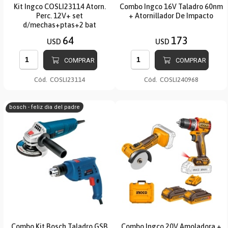
Kit Ingco COSLI23114 Atorn.
Combo Ingco 16V Taladro 60nm
Perc. 12V+ set
+ Atornillador De Impacto
d/mechas+ptas+2 bat
64
173
USD
USD
COMPRAR
COMPRAR
Cód.
COSLI23114
Cód.
COSLI240968
bosch - feliz dia del padre
Combo Kit Bosch Taladro GSB
Combo Ingco 20V Amoladora +