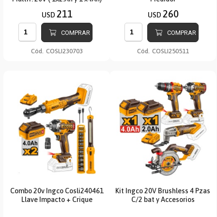
211
260
USD
USD
COMPRAR
COMPRAR
Cód.
COSLI230703
Cód.
COSLI250511
Combo 20v Ingco Cosli240461
Kit Ingco 20V Brushless 4 Pzas
Llave Impacto + Crique
C/2 bat y Accesorios