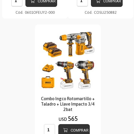
COMPRAR
COMPRAR
Cód.
0601OFEUY2-000
Cód.
COSLI250882
Combo Ingco Rotomartillo +
Taladro + Llave Impacto 3/4
2bat
565
USD
COMPRAR