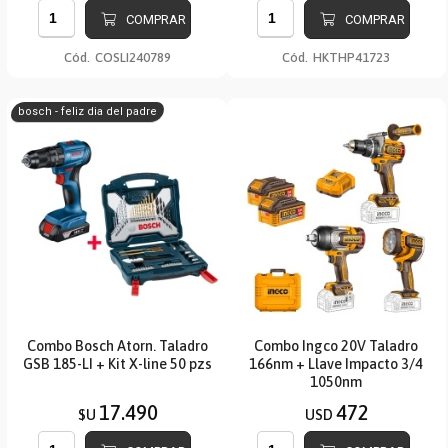
COMPRAR
COMPRAR
Cód.
COSLI240789
Cód.
HKTHP41723
bosch - feliz dia del padre
Combo Bosch Atorn. Taladro
Combo Ingco 20V Taladro
GSB 185-LI + Kit X-line 50 pzs
166nm + Llave Impacto 3/4
1050nm
17.490
472
$U
USD