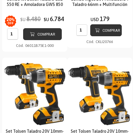
550 RE + Amoladora GWS 850
Taladro 66nm + Multifunción
8.480
6.784
179
$U
$U
USD
20
%
OFF
COMPRAR
COMPRAR
Cód.
CKLI20766
Cód.
06011B75E1-000
Set Tolsen Taladro 20V 10mm-
Set Tolsen Taladro 20V 10mm-