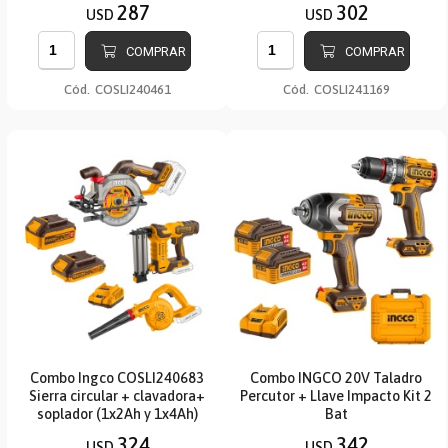
287
302
USD
USD
COMPRAR
COMPRAR
Cód.
COSLI240461
Cód.
COSLI241169
Combo Ingco COSLI240683
Combo INGCO 20V Taladro
Sierra circular + clavadora+
Percutor + Llave Impacto Kit 2
soplador (1x2Ah y 1x4Ah)
Bat
324
342
USD
USD