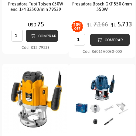
Fresadora Tupi Tolsen 650W
Fresadora Bosch GKF 550 6mm
enc. 1/4 33500/min 79539
550W
75
7.166
5.733
USD
$U
$U
20
%
OFF
COMPRAR
COMPRAR
Cód.
015-79539
Cód.
06016A00E0-000