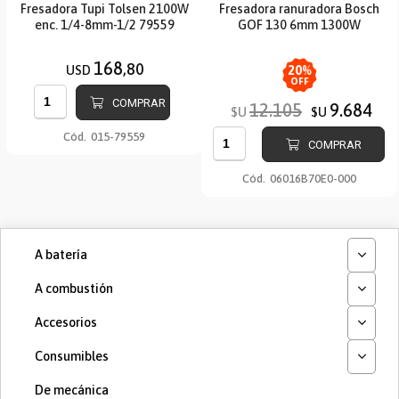
Fresadora Tupi Tolsen 2100W
Fresadora ranuradora Bosch
enc. 1/4-8mm-1/2 79559
GOF 130 6mm 1300W
168
,80
USD
20
%
OFF
COMPRAR
12.105
9.684
$U
$U
Cód.
015-79559
COMPRAR
Cód.
06016B70E0-000
A batería
A combustión
Accesorios
Consumibles
De mecánica