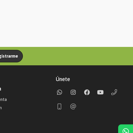
gistrarme
Únete
a
enta
n