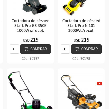
a
Cortadora de césped
Cortadora de césped
Stark Pro GS 350E
Stark Pro N 101
1000W s/recol.
1000Wc/recol.
215
215
USD
USD
COMPRAR
COMPRAR
Cód.
90197
Cód.
90198