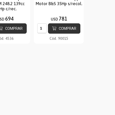
M 248.2 139cc
Motor B&S 35Hp s/recol.
Hp c/rec.
694
781
SD
USD
COMPRAR
COMPRAR
ód.
4536
Cód.
90015