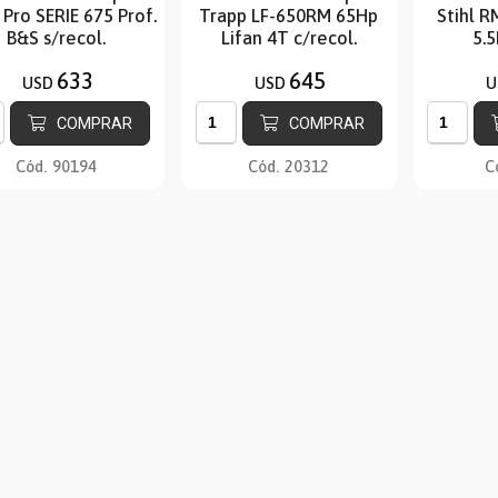
 Pro SERIE 675 Prof.
Trapp LF-650RM 65Hp
Stihl R
B&S s/recol.
Lifan 4T c/recol.
5.5
633
645
USD
USD
U
COMPRAR
COMPRAR
Cód.
90194
Cód.
20312
C