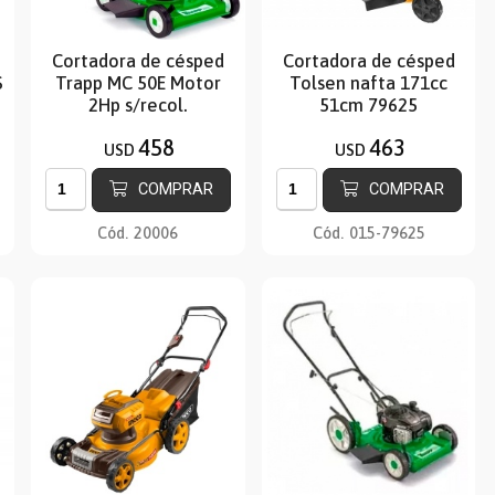
Cortadora de césped
Cortadora de césped
S
Trapp MC 50E Motor
Tolsen nafta 171cc
2Hp s/recol.
51cm 79625
458
463
USD
USD
COMPRAR
COMPRAR
Cód.
20006
Cód.
015-79625