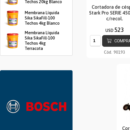
Techos 20kg Blanco
Cortadora de cés
Stark Pro SERIE 45
Membrana Líquida
Sika SikaFill-100
c/recol.
Techos 4kg Blanco
523
USD
Membrana Líquida
Sika SikaFill-100
COMPR
Techos 4kg
Terracota
Cód.
90193
Cor