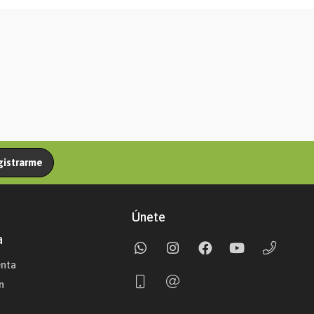
gistrarme
Únete
a
enta
n