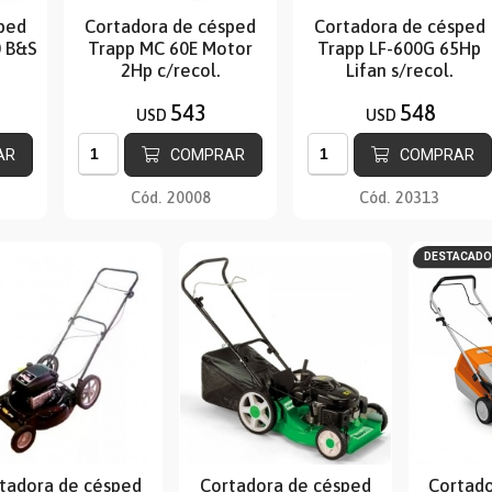
ped
Cortadora de césped
Cortadora de césped
0 B&S
Trapp MC 60E Motor
Trapp LF-600G 65Hp
2Hp c/recol.
Lifan s/recol.
543
548
USD
USD
AR
COMPRAR
COMPRAR
Cód.
20008
Cód.
20313
DESTACADO
tadora de césped
Cortadora de césped
Cortado