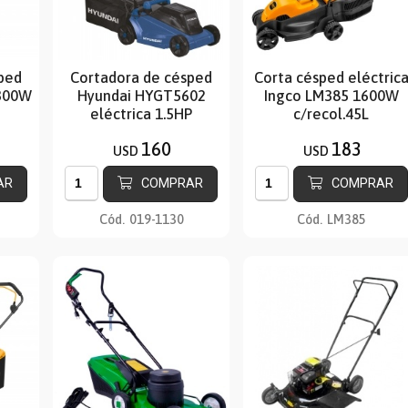
ped
Cortadora de césped
Corta césped eléctric
1300W
Hyundai HYGT5602
Ingco LM385 1600W
eléctrica 1.5HP
c/recol.45L
160
183
USD
USD
AR
COMPRAR
COMPRAR
Cód.
019-1130
Cód.
LM385