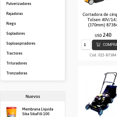
Pulverizadores
Rajadoras
Cortadora de cés
Tolsen 40V/14.
Riego
(370mm) 8738
Sopladores
240
USD
Soploaspiradores
COMPR
Tractores
Cód.
015-87384
Trituradores
Tronzadoras
Nuevos
Membrana Líquida
Sika SikaFill-100