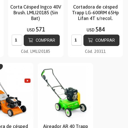
Corta Césped Ingco 40V
Cortadora de césped
Brush. LMLI20185 (Sin
Trapp LG-600RM 65Hp
Bat)
Lifan 4T s/recol.
571
584
USD
USD
COMPRAR
COMPRAR
Cód.
LMLI20185
Cód.
20311
ra de césped
Aireador AR 40 Trapp