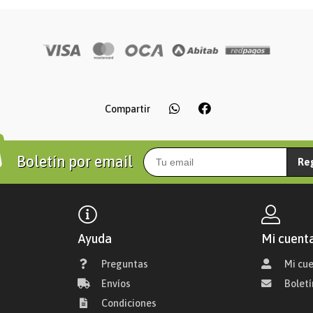
Compartir
Boletín por email
Re
Ayuda
Mi cuent
Preguntas
Mi cu
Envíos
Boletí
Condiciones