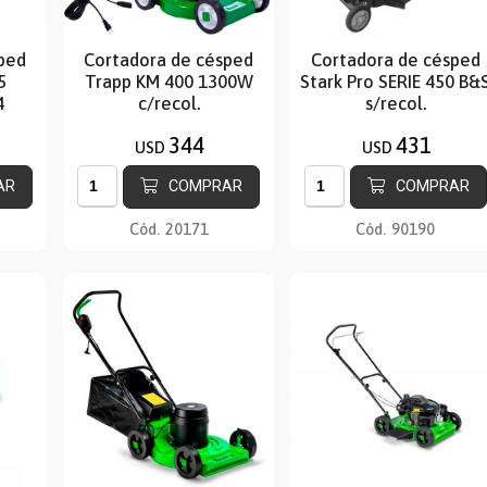
ped
Cortadora de césped
Cortadora de césped
5
Trapp KM 400 1300W
Stark Pro SERIE 450 B&
4
c/recol.
s/recol.
344
431
USD
USD
AR
COMPRAR
COMPRAR
Cód.
20171
Cód.
90190