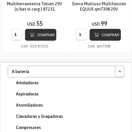
Multiherramienta Tolsen 20V
Sierra Multiuso Multifunción
(s/bat ni carg.) 87231
EQUUS qm7308 20V
55
99
USD
USD
COMPRAR
COMPRAR
Cód.
015-87231
Cód.
qm7308
A batería
Amoladoras
Aspiradoras
Atornilladores
Clavadoras y Grapadoras
Compresores