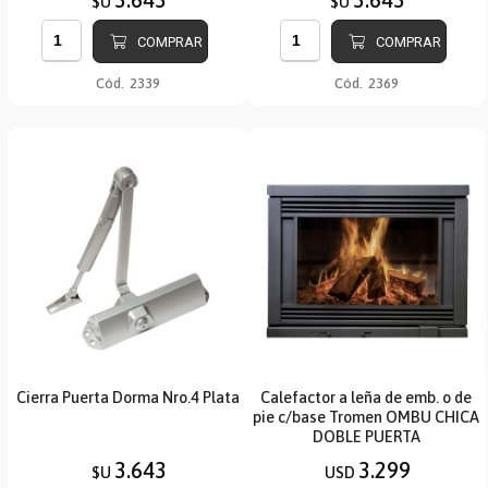
$U
$U
COMPRAR
COMPRAR
Cód.
2339
Cód.
2369
Cierra Puerta Dorma Nro.4 Plata
Calefactor a leña de emb. o de
pie c/base Tromen OMBU CHICA
DOBLE PUERTA
3.643
3.299
$U
USD