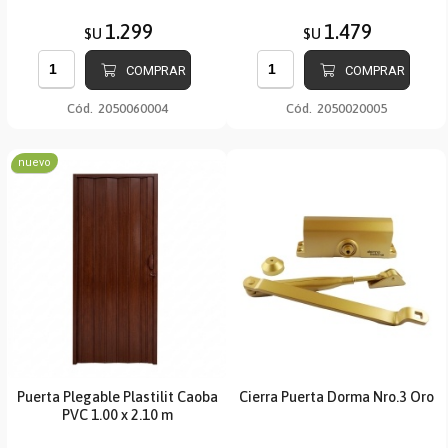
1.299
1.479
$U
$U
COMPRAR
COMPRAR
Cód.
2050060004
Cód.
2050020005
nuevo
Puerta Plegable Plastilit Caoba
Cierra Puerta Dorma Nro.3 Oro
PVC 1.00 x 2.10 m