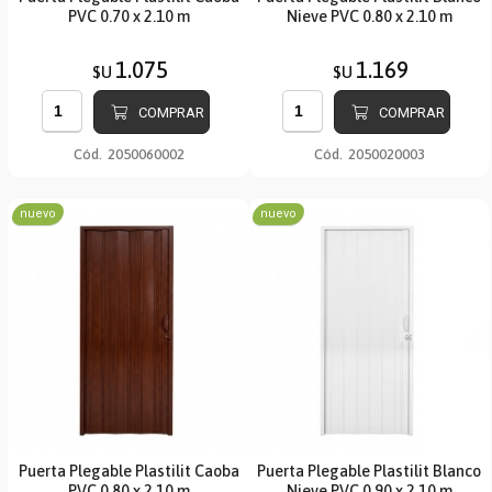
PVC 0.70 x 2.10 m
Nieve PVC 0.80 x 2.10 m
1.075
1.169
$U
$U
COMPRAR
COMPRAR
Cód.
2050060002
Cód.
2050020003
nuevo
nuevo
Puerta Plegable Plastilit Caoba
Puerta Plegable Plastilit Blanco
PVC 0.80 x 2.10 m
Nieve PVC 0.90 x 2.10 m