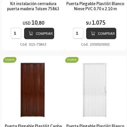
Kit instalación cerrradura
Puerta Plegable Plastilit Blanco
puerta madera Tolsen 75863
Nieve PVC 0.70 x 2.10 m
10
1.075
,80
USD
$U
COMPRAR
COMPRAR
Cód.
015-75863
Cód.
2050020002
nuevo
nuevo
Puerta Plegable Plastilit Caoba
Puerta Plegable Plastilit Blanco