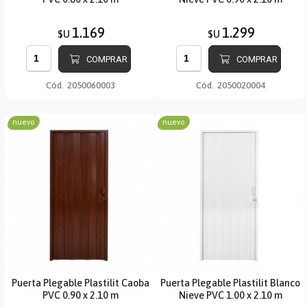
1.169
1.299
$U
$U
COMPRAR
COMPRAR
Cód.
2050060003
Cód.
2050020004
nuevo
nuevo
Puerta Plegable Plastilit Caoba
Puerta Plegable Plastilit Blanco
PVC 0.90 x 2.10 m
Nieve PVC 1.00 x 2.10 m