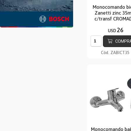
Monocomando bi
Zanetti zinc 35
c/transf CROMA
26
USD
COMPR
Cód.
ZABICT35
Monocomando ba