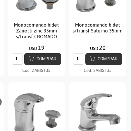
Monocomando bidet
Monocomando bidet
Zanetti zinc 35mm
s/transf Salerno 35mm
s/transf CROMADO
19
20
USD
USD
COMPRAR
COMPRAR
Cód.
ZABIST35
Cód.
SABIST35