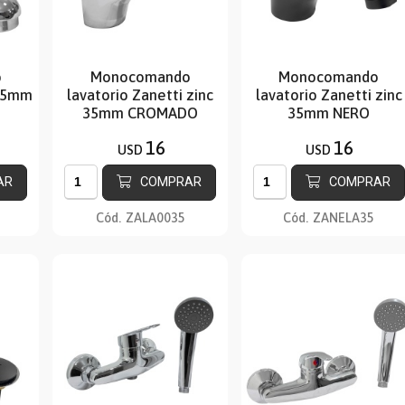
o
Monocomando
Monocomando
 35mm
lavatorio Zanetti zinc
lavatorio Zanetti zinc
35mm CROMADO
35mm NERO
16
16
USD
USD
AR
COMPRAR
COMPRAR
Cód.
ZALA0035
Cód.
ZANELA35