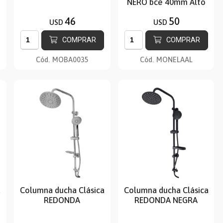
NERO bce 40mm Alto
30cm Negro
46
50
USD
USD
COMPRAR
COMPRAR
Cód.
MOBA0035
Cód.
MONELAAL
a
Columna ducha Clásica
Columna ducha Clásica
REDONDA
REDONDA NEGRA