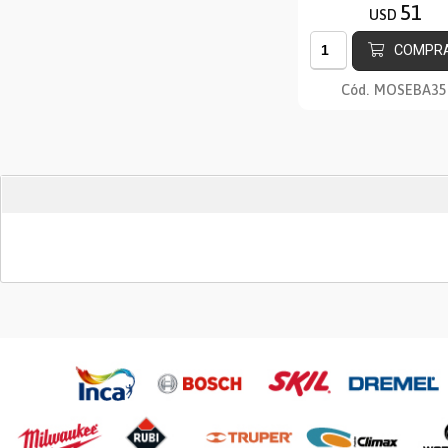
51
USD
COMPR
Cód.
MOSEBA35