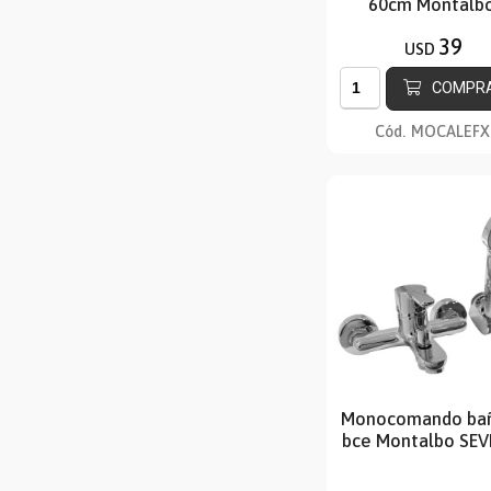
60cm Montalb
39
USD
COMPR
Cód.
MOCALEFX
Monocomando ba
bce Montalbo SEV