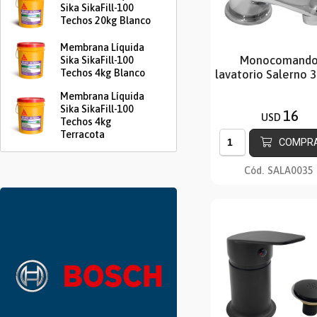
Sika SikaFill-100
Techos 20kg Blanco
Membrana Líquida
Monocomand
Sika SikaFill-100
Techos 4kg Blanco
lavatorio Salerno
Membrana Líquida
Sika SikaFill-100
16
USD
Techos 4kg
Terracota
COMPR
Cód.
SALA0035