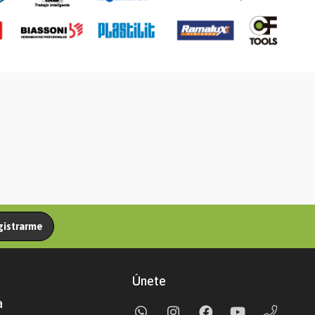
gistrarme
Únete
a