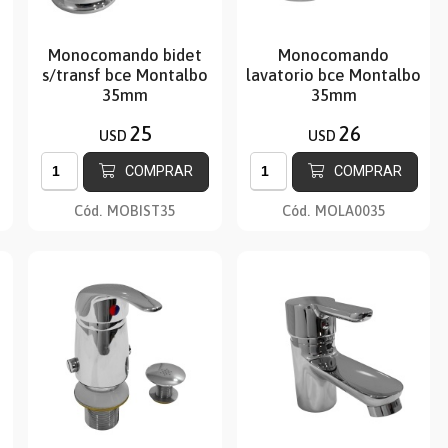
Monocomando bidet
Monocomando
s/transf bce Montalbo
lavatorio bce Montalbo
35mm
35mm
25
26
USD
USD
COMPRAR
COMPRAR
Cód.
MOBIST35
Cód.
MOLA0035