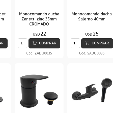
det
Monocomando ducha
Monocomando ducha
mm
Zanetti zinc 35mm
Salerno 40mm
CROMADO
22
25
USD
USD
AR
COMPRAR
COMPRAR
Cód.
ZADU0035
Cód.
SADU0035