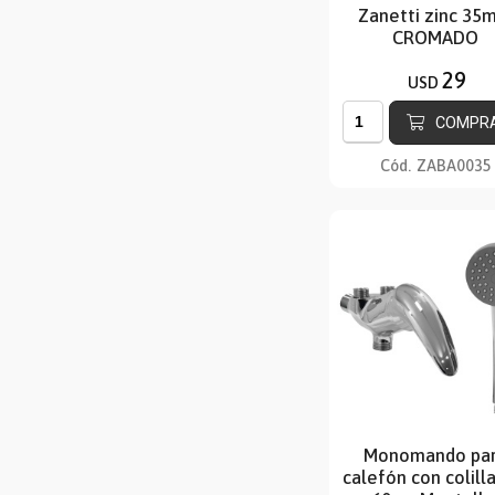
Zanetti zinc 35
CROMADO
29
USD
COMPR
Cód.
ZABA0035
Monomando pa
calefón con colill