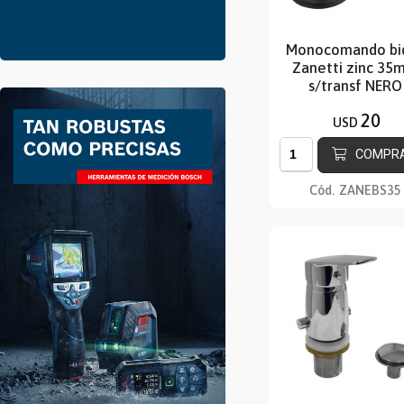
Monocomando bi
Zanetti zinc 35
s/transf NERO
20
USD
COMPR
Cód.
ZANEBS35