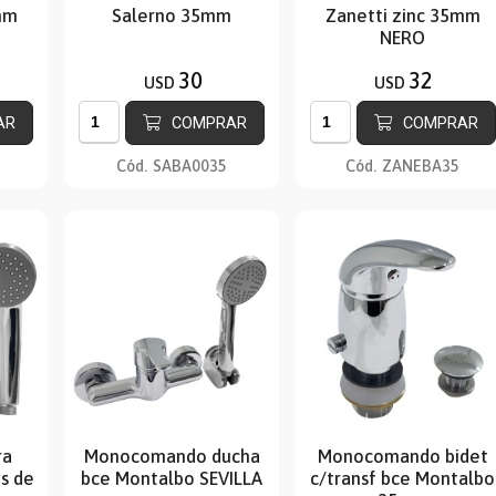
mm
Salerno 35mm
Zanetti zinc 35mm
NERO
30
32
USD
USD
AR
COMPRAR
COMPRAR
Cód.
SABA0035
Cód.
ZANEBA35
ra
Monocomando ducha
Monocomando bidet
as de
bce Montalbo SEVILLA
c/transf bce Montalbo