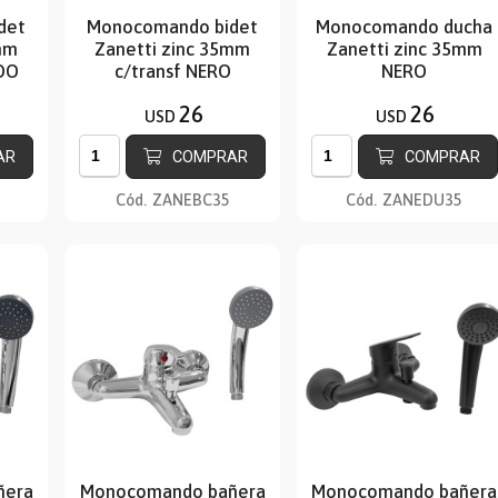
det
Monocomando bidet
Monocomando ducha
mm
Zanetti zinc 35mm
Zanetti zinc 35mm
DO
c/transf NERO
NERO
26
26
USD
USD
AR
COMPRAR
COMPRAR
Cód.
ZANEBC35
Cód.
ZANEDU35
ñera
Monocomando bañera
Monocomando bañera