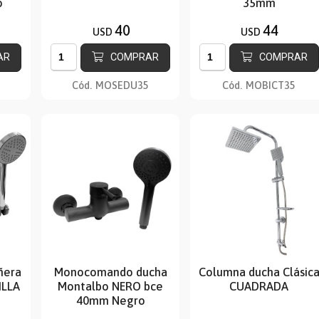
o
35mm
40
44
USD
USD
AR
COMPRAR
COMPRAR
Cód.
MOSEDU35
Cód.
MOBICT35
ñera
Monocomando ducha
Columna ducha Clásic
ILLA
Montalbo NERO bce
CUADRADA
40mm Negro