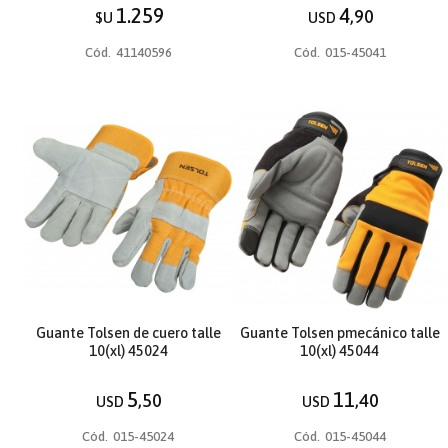
1.259
4
,90
$U
USD
Cód.
41140596
Cód.
015-45041
Guante Tolsen de cuero talle
Guante Tolsen pmecánico talle
10(xl) 45024
10(xl) 45044
5
11
,50
,40
USD
USD
Cód.
015-45024
Cód.
015-45044