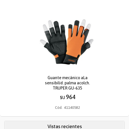
Guante mecánico aLa
sensibilid. palma acolch.
TRUPER GU-635
964
$U
Cód.
41140582
Vistas recientes