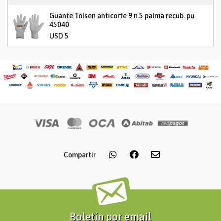
Guante Tolsen anticorte 9 n.5 palma recub. pu
45040
USD 5
Compartir
Boletín por email