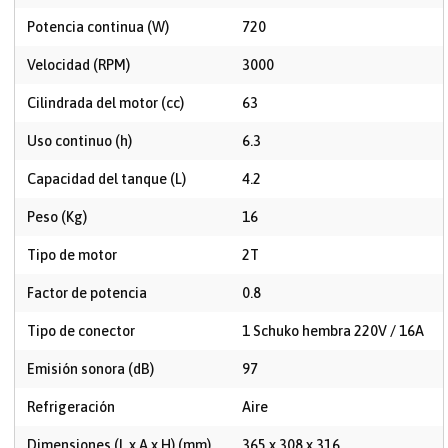
Potencia continua (W)
720
Velocidad (RPM)
3000
Cilindrada del motor (cc)
63
Uso continuo (h)
6.3
Capacidad del tanque (L)
4.2
Peso (Kg)
16
Tipo de motor
2T
Factor de potencia
0.8
Tipo de conector
1 Schuko hembra 220V / 16A
Emisión sonora (dB)
97
Refrigeración
Aire
Dimensiones (L x A x H) (mm)
365 x 308 x 316