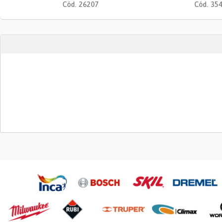
Cód.
26207
Cód.
35