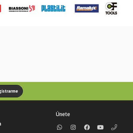
gistrarme
Únete
a