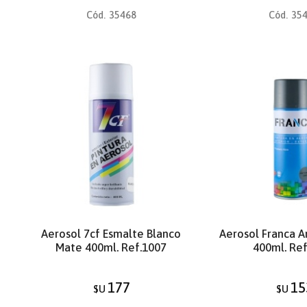
Cód.
35468
Cód.
35
Aerosol 7cf Esmalte Blanco
Aerosol Franca An
Mate 400ml. Ref.1007
400ml. Re
177
15
$U
$U