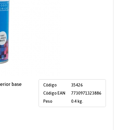
erior base
Código
35426
Código EAN
7730971323886
Peso
0.4 kg.