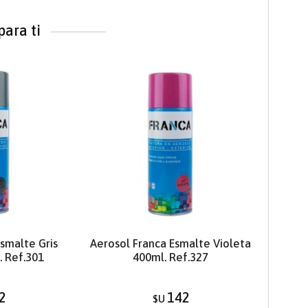
para ti
Esmalte Gris
Aerosol Franca Esmalte Violeta
. Ref.301
400ml. Ref.327
2
142
$U