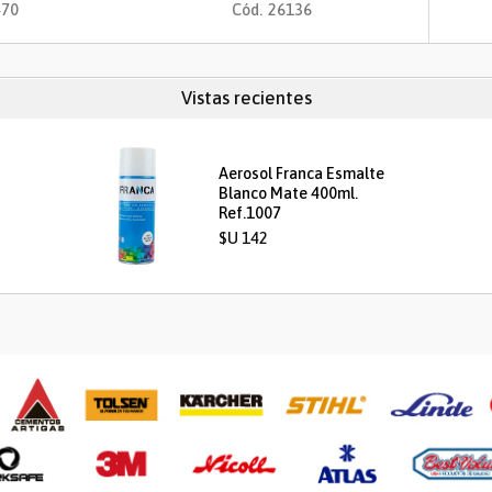
470
Cód.
26136
Vistas recientes
Aerosol Franca Esmalte
Blanco Mate 400ml.
Ref.1007
$U 142