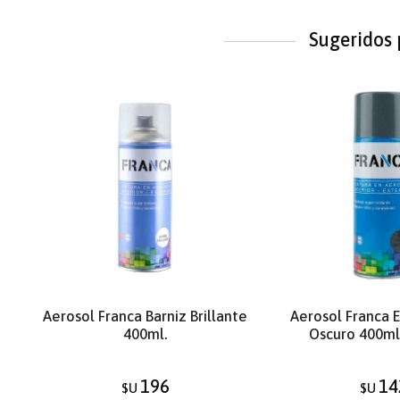
Sugeridos 
Aerosol Franca Barniz Brillante
Aerosol Franca 
400ml.
Oscuro 400ml
196
14
$U
$U