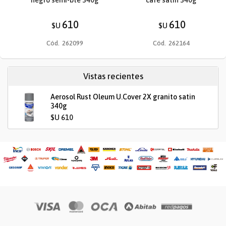
610
610
$U
$U
Cód.
262099
Cód.
262164
Vistas recientes
Aerosol Rust Oleum U.Cover 2X granito satin
340g
$U 610