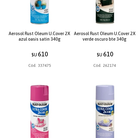
Aerosol Rust Oleum U.Cover 2X
Aerosol Rust Oleum U.Cover 2X
azul oasis satin 340g
verde oscuro bte 340g
610
610
$U
$U
Cód.
337475
Cód.
262174