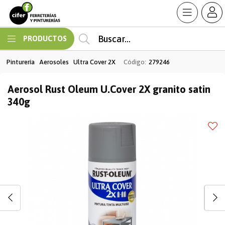
Enviar a email
MI COMPRA
PRODUCTOS
Pinturería
Aerosoles
Ultra Cover 2X
Código:
279246
Aerosol Rust Oleum U.Cover 2X granito satin
340g
Enviar