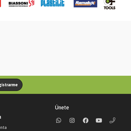
gistrarme
Únete
a
enta