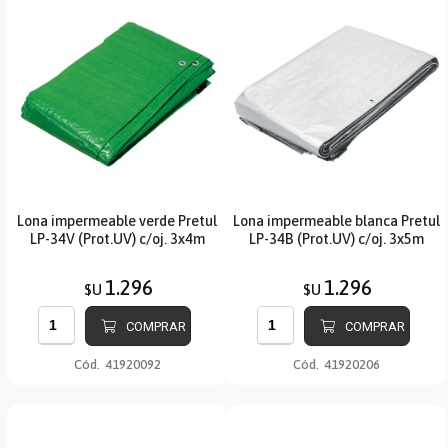
Lona impermeable verde Pretul
Lona impermeable blanca Pretul
LP-34V (Prot.UV) c/oj. 3x4m
LP-34B (Prot.UV) c/oj. 3x5m
1.296
1.296
$U
$U
COMPRAR
COMPRAR
Cód.
41920092
Cód.
41920206