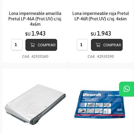
Lona impermeable amarilla
Lona impermeable roja Pretul
Pretul LP-46A (Prot.UV) c/oj.
LP-46R (Prot.UV) c/oj. 4x6m
4x6m
1.943
1.943
$U
$U
COMPRAR
COMPRAR
Cód.
41920160
Cód.
41920190