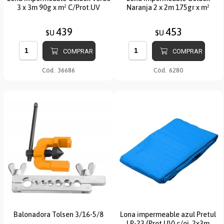
3 x 3m 90g x m² C/Prot.UV
Naranja 2 x 2m 175gr x m²
439
453
$U
$U
COMPRAR
COMPRAR
Cód.
36686
Cód.
6280
Balonadora Tolsen 3/16-5/8
Lona impermeable azul Pretul
LP-23 (Prot.UV) c/oj. 2x3m