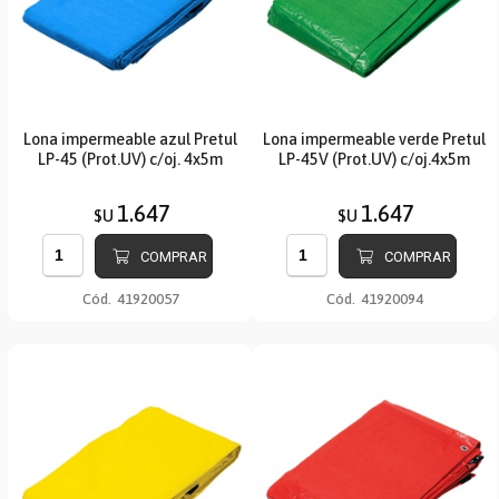
Lona impermeable azul Pretul
Lona impermeable verde Pretul
LP-45 (Prot.UV) c/oj. 4x5m
LP-45V (Prot.UV) c/oj.4x5m
1.647
1.647
$U
$U
COMPRAR
COMPRAR
Cód.
41920057
Cód.
41920094