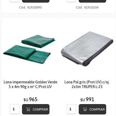
Cód.
41920090
Cód.
41920204
Lona impermeable Goldex Verde
Lona Pol.gris (Prot.UV) c/oj.
5 x 4m 90g x m² C/Prot.UV
2x3m TRUPER L-23
965
991
$U
$U
COMPRAR
COMPRAR