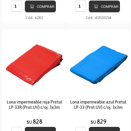
COMPRAR
COMPRAR
Cód.
6281
Cód.
41920154
Lona impermeable roja Pretul
Lona impermeable azul Pretul
LP-33R (Prot.UV) c/oj. 3x3m
LP-33 (Prot.UV) c/oj. 3x3m
828
829
$U
$U