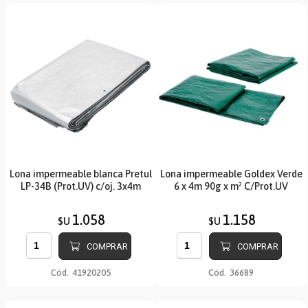
Lona impermeable blanca Pretul
Lona impermeable Goldex Verde
LP-34B (Prot.UV) c/oj. 3x4m
6 x 4m 90g x m² C/Prot.UV
1.058
1.158
$U
$U
COMPRAR
COMPRAR
Cód.
41920205
Cód.
36689