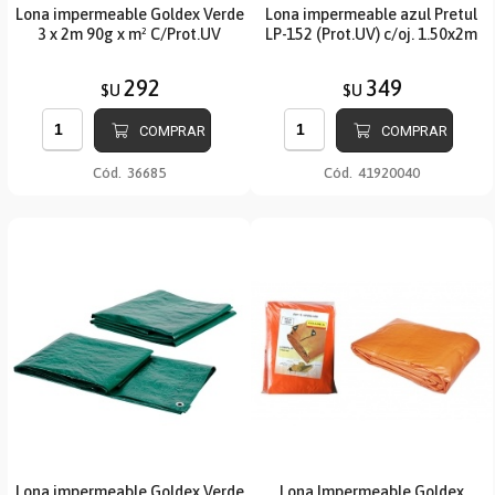
Lona impermeable Goldex Verde
Lona impermeable azul Pretul
3 x 2m 90g x m² C/Prot.UV
LP-152 (Prot.UV) c/oj. 1.50x2m
292
349
$U
$U
COMPRAR
COMPRAR
Cód.
36685
Cód.
41920040
Lona impermeable Goldex Verde
Lona Impermeable Goldex