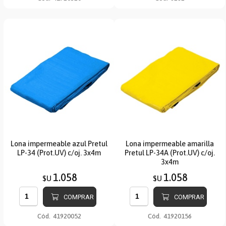
Lona impermeable azul Pretul
Lona impermeable amarilla
LP-34 (Prot.UV) c/oj. 3x4m
Pretul LP-34A (Prot.UV) c/oj.
3x4m
1.058
1.058
$U
$U
COMPRAR
COMPRAR
Cód.
41920052
Cód.
41920156