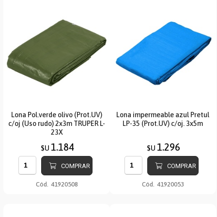
Lona Pol.verde olivo (Prot.UV)
Lona impermeable azul Pretul
c/oj (Uso rudo) 2x3m TRUPER L-
LP-35 (Prot.UV) c/oj. 3x5m
23X
1.184
1.296
$U
$U
COMPRAR
COMPRAR
Cód.
41920508
Cód.
41920053