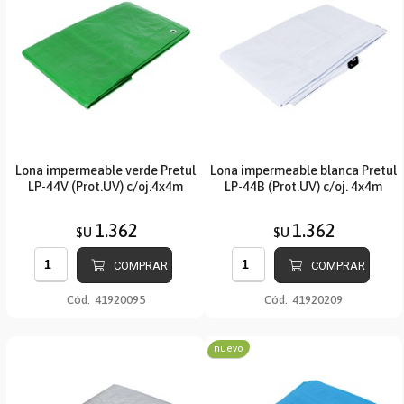
Lona impermeable verde Pretul
Lona impermeable blanca Pretul
LP-44V (Prot.UV) c/oj.4x4m
LP-44B (Prot.UV) c/oj. 4x4m
1.362
1.362
$U
$U
COMPRAR
COMPRAR
Cód.
41920095
Cód.
41920209
nuevo