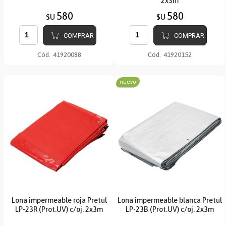
2x3m
580
580
$U
$U
COMPRAR
COMPRAR
Cód.
41920088
Cód.
41920152
nuevo
Lona impermeable roja Pretul
Lona impermeable blanca Pretul
LP-23R (Prot.UV) c/oj. 2x3m
LP-23B (Prot.UV) c/oj. 2x3m