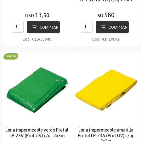
13
580
,50
USD
$U
COMPRAR
COMPRAR
Cód.
015-33040
Cód.
41920042
nuevo
Lona impermeable verde Pretul
Lona impermeable amarilla
LP-23V (Prot.UV) c/oj. 2x3m
Pretul LP-23A (Prot.UV) c/oj.