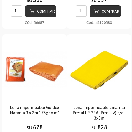
$U
$U
COMPRAR
COMPRAR
Cód.
36687
Cód.
41920380
Lona impermeable Goldex
Lona impermeable amarilla
Naranja 3 x 2m 175gr x m²
Pretul LP-33A (Prot.UV) c/oj.
3x3m
678
828
$U
$U