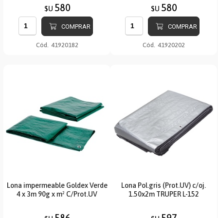
580
580
$U
$U
COMPRAR
COMPRAR
Cód.
41920182
Cód.
41920202
Lona impermeable Goldex Verde
Lona Pol.gris (Prot.UV) c/oj.
4 x 3m 90g x m² C/Prot.UV
1.50x2m TRUPER L-152
586
597