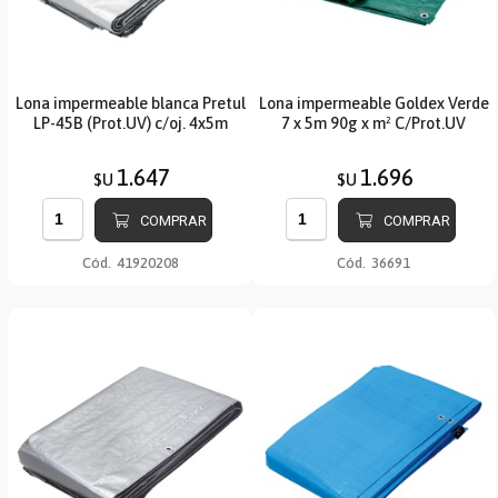
Lona impermeable blanca Pretul
Lona impermeable Goldex Verde
LP-45B (Prot.UV) c/oj. 4x5m
7 x 5m 90g x m² C/Prot.UV
1.647
1.696
$U
$U
COMPRAR
COMPRAR
Cód.
41920208
Cód.
36691