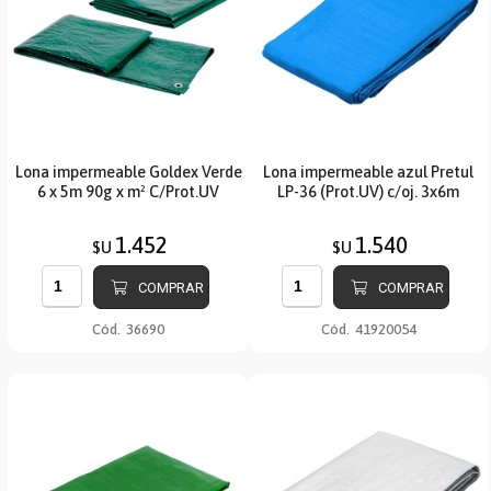
Lona impermeable Goldex Verde
Lona impermeable azul Pretul
6 x 5m 90g x m² C/Prot.UV
LP-36 (Prot.UV) c/oj. 3x6m
1.452
1.540
$U
$U
COMPRAR
COMPRAR
Cód.
36690
Cód.
41920054