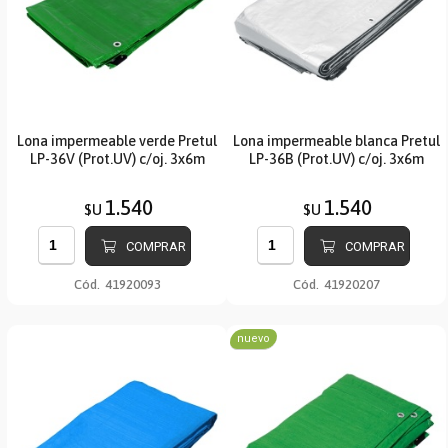
Lona impermeable verde Pretul
Lona impermeable blanca Pretul
LP-36V (Prot.UV) c/oj. 3x6m
LP-36B (Prot.UV) c/oj. 3x6m
1.540
1.540
$U
$U
COMPRAR
COMPRAR
Cód.
41920093
Cód.
41920207
nuevo