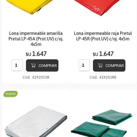
Lona impermeable amarilla
Lona impermeable roja Pretul
Pretul LP-45A (Prot.UV) c/oj.
LP-45R (Prot.UV) c/oj. 4x5m
4x5m
1.647
1.647
$U
$U
COMPRAR
COMPRAR
Cód.
41920158
Cód.
41920188
nuevo