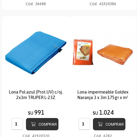
Cód.
36688
Cód.
41920386
Lona Pol.azul (Prot.UV) c/oj.
Lona impermeable Goldex
2x3m TRUPER L-23Z
Naranja 3 x 3m 175gr x m²
991
1.024
$U
$U
COMPRAR
COMPRAR
Cód.
41920320
Cód.
6282