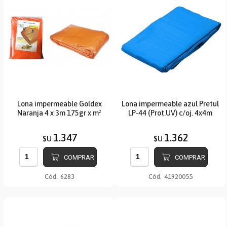
Lona impermeable Goldex
Lona impermeable azul Pretul
Naranja 4 x 3m 175gr x m²
LP-44 (Prot.UV) c/oj. 4x4m
1.347
1.362
$U
$U
COMPRAR
COMPRAR
Cód.
6283
Cód.
41920055