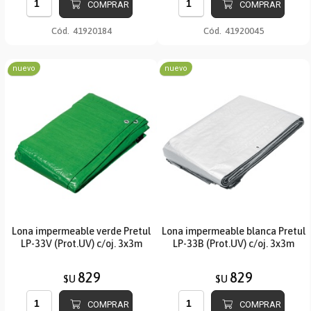
COMPRAR
COMPRAR
Cód.
41920184
Cód.
41920045
nuevo
nuevo
Lona impermeable verde Pretul
Lona impermeable blanca Pretul
LP-33V (Prot.UV) c/oj. 3x3m
LP-33B (Prot.UV) c/oj. 3x3m
829
829
$U
$U
COMPRAR
COMPRAR