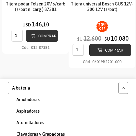
Tijera podar Tolsen 20V s/carb
Tijera universal Bosch GUS 12V-
(s/bat ni carg.) 87381
300 12V (s/bat)
146
,10
USD
20
%
OFF
COMPRAR
12.600
10.080
$U
$U
Cód.
015-87381
COMPRAR
Cód.
06019B2901-000
A batería
Amoladoras
Aspiradoras
Atornilladores
Clavadoras y Grapadoras