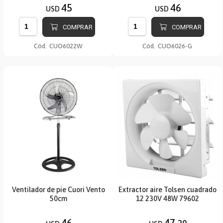
45
46
USD
USD
COMPRAR
COMPRAR
Cód.
CUO6022W
Cód.
CUO6026-G
Ventilador de pie Cuori Vento
Extractor aire Tolsen cuadrado
50cm
12 230V 48W 79602
46
47