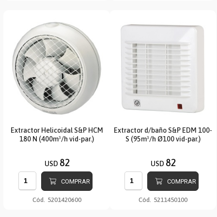
Extractor Helicoidal S&P HCM
Extractor d/baño S&P EDM 100-
180 N (400m³/h vid-par.)
S (95m³/h Ø100 vid-par.)
82
82
USD
USD
COMPRAR
COMPRAR
Cód.
5201420600
Cód.
5211450100