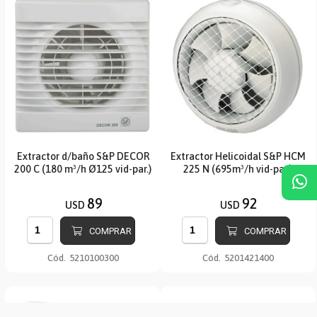
Extractor d/baño S&P DECOR
Extractor Helicoidal S&P HCM
200 C (180 m³/h Ø125 vid-par.)
225 N (695m³/h vid-par.)
89
92
USD
USD
COMPRAR
COMPRAR
Cód.
5210100300
Cód.
5201421400