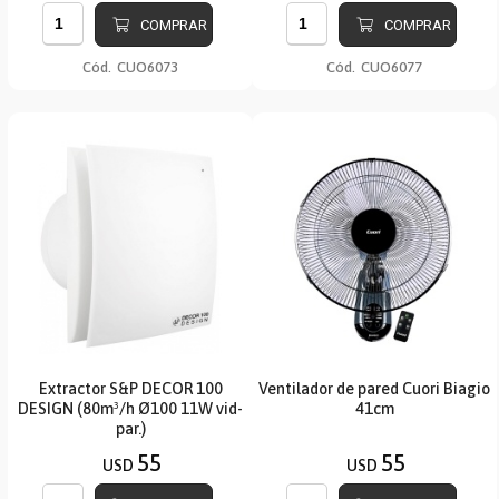
COMPRAR
COMPRAR
Cód.
CUO6073
Cód.
CUO6077
Extractor S&P DECOR 100
Ventilador de pared Cuori Biagio
DESIGN (80m³/h Ø100 11W vid-
41cm
par.)
55
55
USD
USD