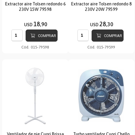
Extractor aire Tolsen redondo 6
Extractor aire Tolsen redondo 8
230V 15W 79598
230V 20W 79599
18
28
,90
,30
USD
USD
COMPRAR
COMPRAR
Cód.
015-79598
Cód.
015-79599
Ventilador de pie Cuori Brissa
Turbo ventilador Cuori Chello