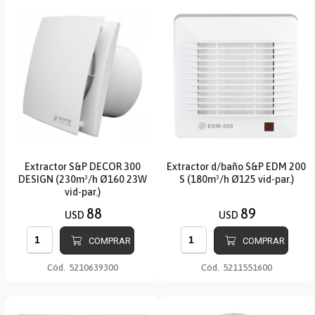
Extractor S&P DECOR 300
Extractor d/baño S&P EDM 200
DESIGN (230m³/h Ø160 23W
S (180m³/h Ø125 vid-par.)
vid-par.)
88
89
USD
USD
COMPRAR
COMPRAR
Cód.
5210639300
Cód.
5211551600