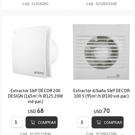
Cód.
CUO6090
Cód.
5210035100
Extractor S&P DECOR 200
Extractor d/baño S&P DECOR
DESIGN (165m³/h Ø125 20W
100 S (95m³/h.Ø100 vid-par.)
vid-par.)
68
70
USD
USD
COMPRAR
COMPRAR
Cód.
5210217600
Cód.
5210037700