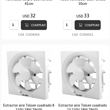
41cm
30cm
32
33
USD
USD
COMPRAR
COMPRAR
Cód.
CUO6024
Cód.
CUO6011
Extractor aire Tolsen cuadrado 8
Extractor aire Tolsen cuadrado
230V 28W 79600
10 230V 38W 79601