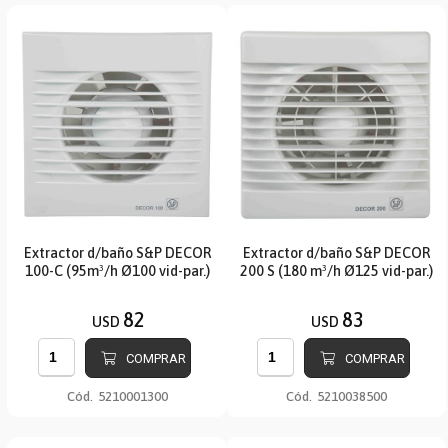
Extractor d/baño S&P DECOR
Extractor d/baño S&P DECOR
100-C (95m³/h Ø100 vid-par.)
200 S (180 m³/h Ø125 vid-par.)
82
83
USD
USD
COMPRAR
COMPRAR
Cód.
5210001300
Cód.
5210038500