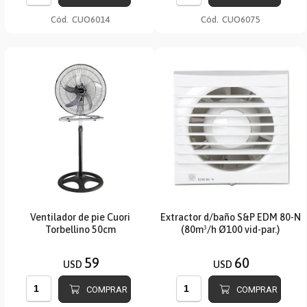
Cód.
CUO6014
Cód.
CUO6075
Ventilador de pie Cuori
Extractor d/baño S&P EDM 80-N
Torbellino 50cm
(80m³/h Ø100 vid-par.)
59
60
USD
USD
COMPRAR
COMPRAR