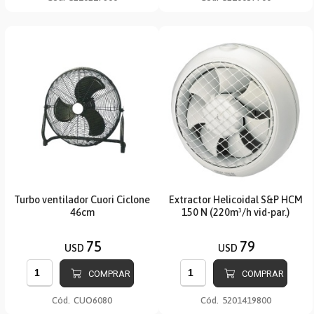
Turbo ventilador Cuori Ciclone
Extractor Helicoidal S&P HCM
46cm
150 N (220m³/h vid-par.)
75
79
USD
USD
COMPRAR
COMPRAR
Cód.
CUO6080
Cód.
5201419800