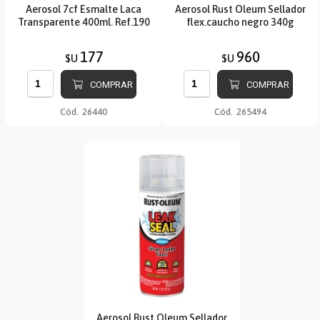
Aerosol 7cf Esmalte Laca
Aerosol Rust Oleum Sellador
Transparente 400ml. Ref.190
flex.caucho negro 340g
177
960
$U
$U
COMPRAR
COMPRAR
Cód.
26440
Cód.
265494
Aerosol Rust Oleum Sellador