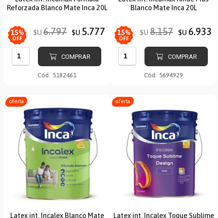
Reforzada Blanco Mate Inca 20L
Blanco Mate Inca 20L
6.797
5.777
8.157
6.933
$U
$U
$U
$U
15
%
15
%
OFF
OFF
COMPRAR
COMPRAR
Cód.
5182461
Cód.
5694929
oferta
oferta
Latex int. Incalex Blanco Mate
Latex int. Incalex Toque Sublime