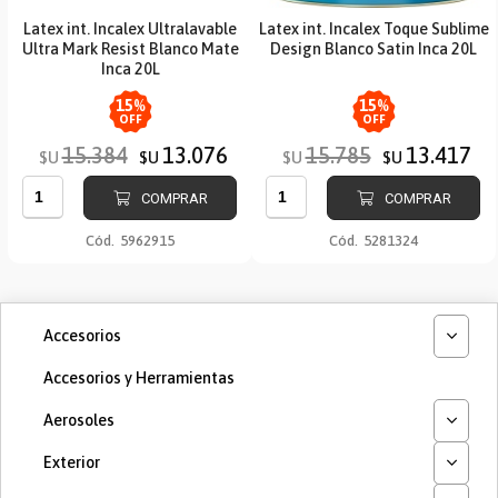
Latex int. Incalex Ultralavable
Latex int. Incalex Toque Sublime
Ultra Mark Resist Blanco Mate
Design Blanco Satin Inca 20L
Inca 20L
15
%
15
%
OFF
OFF
15.384
13.076
15.785
13.417
$U
$U
$U
$U
COMPRAR
COMPRAR
Cód.
5962915
Cód.
5281324
Accesorios
Accesorios y Herramientas
Aerosoles
Exterior