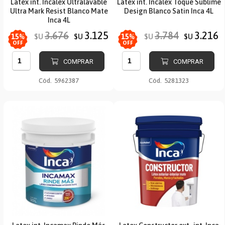
Latex int. Incalex Ultralavable
Latex int. Incalex Toque Sublime
Ultra Mark Resist Blanco Mate
Design Blanco Satin Inca 4L
Inca 4L
3.676
3.125
3.784
3.216
$U
$U
$U
$U
15
%
15
%
OFF
OFF
COMPRAR
COMPRAR
Cód.
5962387
Cód.
5281323