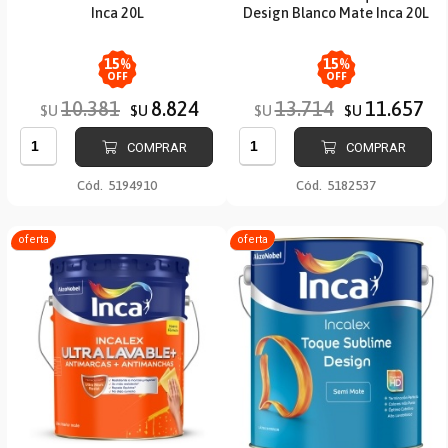
Inca 20L
Design Blanco Mate Inca 20L
15
%
15
%
OFF
OFF
10.381
8.824
13.714
11.657
$U
$U
$U
$U
COMPRAR
COMPRAR
Cód.
5194910
Cód.
5182537
oferta
oferta