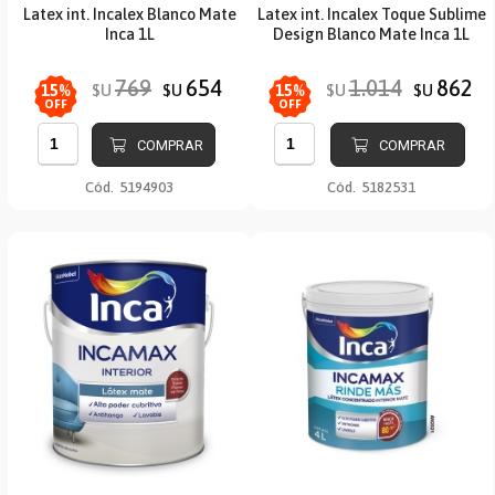
Latex int. Incalex Blanco Mate
Latex int. Incalex Toque Sublime
Inca 1L
Design Blanco Mate Inca 1L
769
654
1.014
862
$U
$U
$U
$U
15
%
15
%
OFF
OFF
COMPRAR
COMPRAR
Cód.
5194903
Cód.
5182531