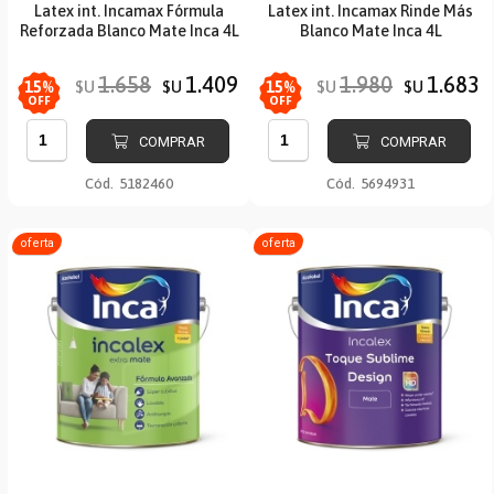
Latex int. Incamax Fórmula
Latex int. Incamax Rinde Más
Reforzada Blanco Mate Inca 4L
Blanco Mate Inca 4L
1.658
1.409
1.980
1.683
$U
$U
$U
$U
15
%
15
%
OFF
OFF
COMPRAR
COMPRAR
Cód.
5182460
Cód.
5694931
oferta
oferta