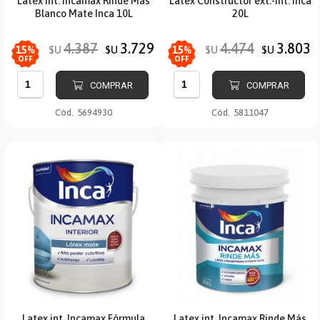
Latex int. Incamax Rinde Más
Latex Constructor ext.-int. Inca
Blanco Mate Inca 10L
20L
4.387
3.729
4.474
3.803
$U
$U
$U
$U
15
%
15
%
OFF
OFF
COMPRAR
COMPRAR
Cód.
5694930
Cód.
5811047
Latex int. Incamax Fórmula
Latex int. Incamax Rinde Más