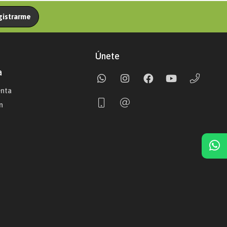
gistrarme
Únete
a
enta
n