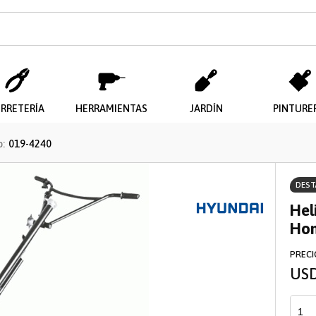
il
ERRETERÍA
HERRAMIENTAS
JARDÍN
PINTURE
:
019-4240
DES
Enviar
Hel
Ho
PRECI
US