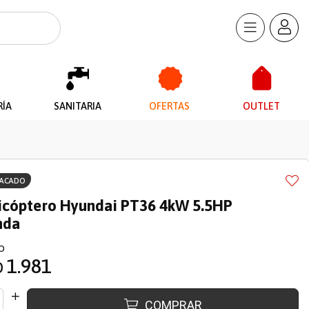
RÍA
SANITARIA
OFERTAS
OUTLET
TACADO
icóptero Hyundai PT36 4kW 5.5HP
nda
O
1.981
D
COMPRAR