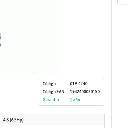
Código
019-4240
Código EAN
1942400020150
Garantía
1 año
4.8 (6.5Hp)